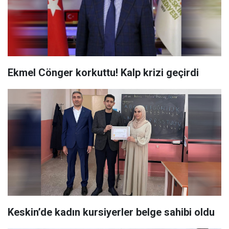
Ekmel Cönger korkuttu! Kalp krizi geçirdi
Keskin’de kadın kursiyerler belge sahibi oldu