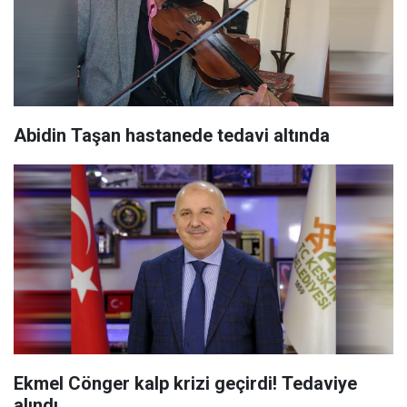
Abidin Taşan hastanede tedavi altında
Ekmel Cönger kalp krizi geçirdi! Tedaviye
alındı