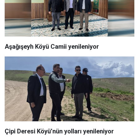
Aşağışeyh Köyü Camii yenileniyor
Çipi Deresi Köyü’nün yolları yenileniyor