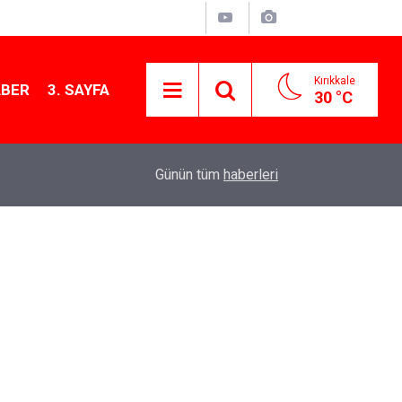
Kırıkkale
ABER
3. SAYFA
30 °C
11:21
MKE’nin Yerli Savunma Teknolojileri Dünya Sah
Günün tüm
haberleri