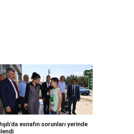
hşılı'da esnafın sorunları yerinde
nlendi