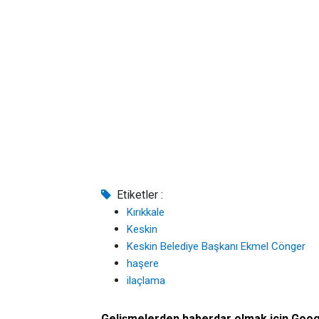
Etiketler :
Kırıkkale
Keskin
Keskin Belediye Başkanı Ekmel Cönger
haşere
ilaçlama
Gelişmelerden haberdar olmak için Goo