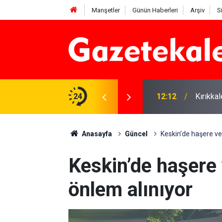
Manşetler
Günün Haberleri
Arşiv
S
 karşı denetimler artırıldı
24
12:12
Kırıkka
Anasayfa
Güncel
Keskin’de haşere ve
Keskin’de haşere 
önlem alınıyor