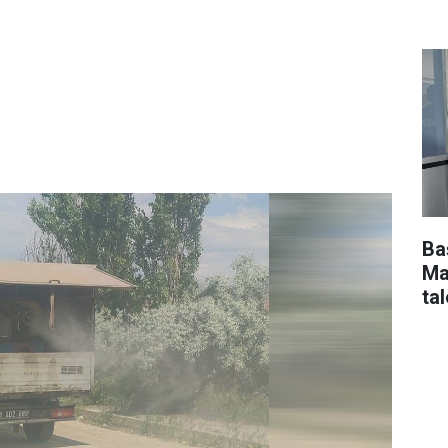
Ba
Ma
tal