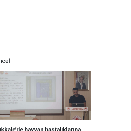
ncel
rıkkale’de hayvan hastalıklarına