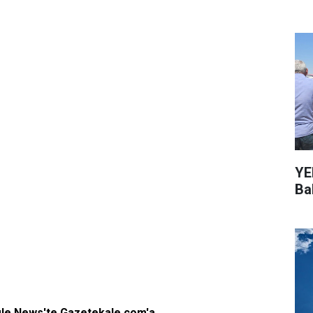
YEN
Bal
gle News'te Gazetekale.com'a