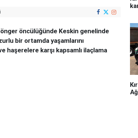
kar
i
Cönger öncülüğünde Keskin genelinde
zurlu bir ortamda yaşamlarını
ve haşerelere karşı kapsamlı ilaçlama
Kı
Ağ