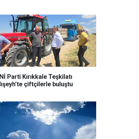
İ Parti Kırıkkale Teşkilatı
ışeyh’te çiftçilerle buluştu