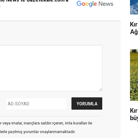
!
Kı
Ağ
Kı
büy
veya imalar, inançlara saldırı içeren, imla kuralları ile
flerle yazılmış yorumlar onaylanmamaktadır.