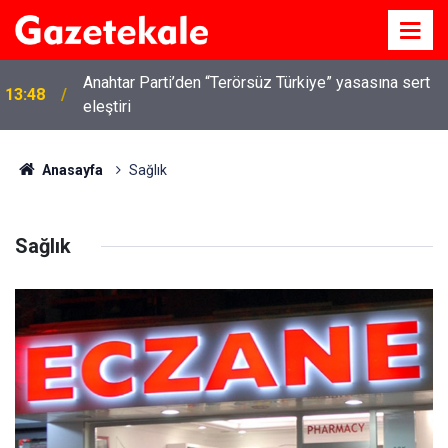
Anahtar Parti’den “Terörsüz Türkiye” yasasına sert
13:48
Kırıkkale’de hayvan hastalıklarına karşı denetimler
eleştiri
13:07
artırıldı
Anasayfa
Sağlık
Sağlık