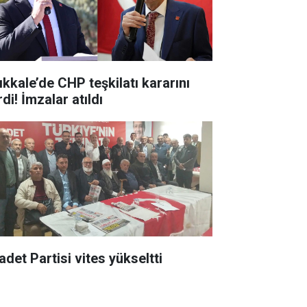
ıkkale’de CHP teşkilatı kararını
di! İmzalar atıldı
adet Partisi vites yükseltti