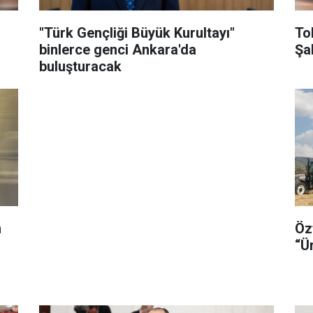
"Türk Gençliği Büyük Kurultayı"
To
binlerce genci Ankara'da
Şa
buluşturacak
n
Öz
“Ü