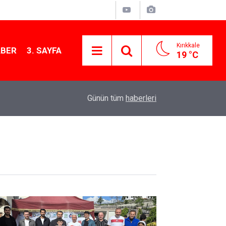
Kırıkkale
ABER
3. SAYFA
19 °C
15:54
Kırıkkale'de çekiciye çarpan kamyon hurdaya d
Günün tüm
haberleri