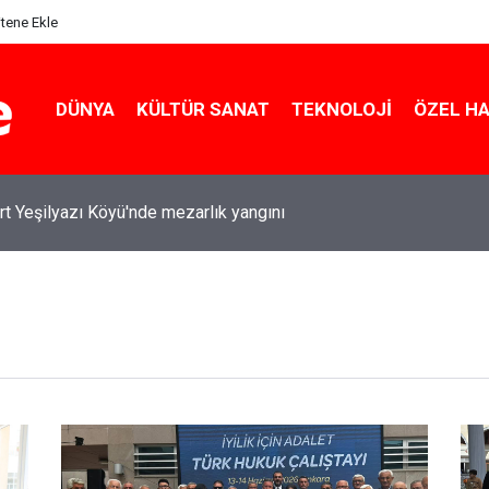
itene Ekle
DÜNYA
KÜLTÜR SANAT
TEKNOLOJI
ÖZEL H
rt Yeşilyazı Köyü'nde mezarlık yangını