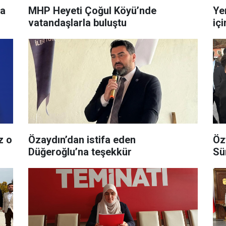
ma
MHP Heyeti Çoğul Köyü’nde
Ye
vatandaşlarla buluştu
iç
z o
Özaydın’dan istifa eden
Öz
Düğeroğlu’na teşekkür
Sü