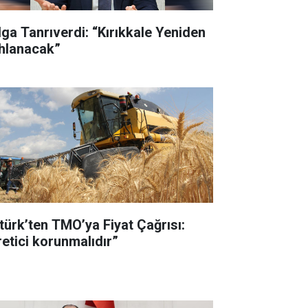
lga Tanrıverdi: “Kırıkkale Yeniden
hlanacak”
türk’ten TMO’ya Fiyat Çağrısı:
retici korunmalıdır”