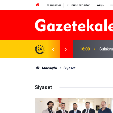
Manşetler
Günün Haberleri
Arşiv
S
e yatırım çalışmaları değerlendirildi
24
16:00
Sulakyu
Anasayfa
Siyaset
Siyaset