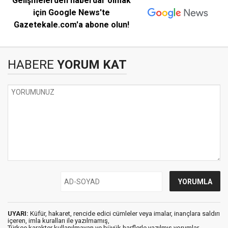
Gelişmelerden haberdar olmak
için Google News'te
Gazetekale.com'a abone olun!
HABERE
YORUM KAT
UYARI:
Küfür, hakaret, rencide edici cümleler veya imalar, inançlara saldırı
içeren, imla kuralları ile yazılmamış,
Türkçe karakter kullanılmayan ve büyük harflerle yazılmış yorumlar