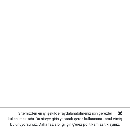
UYARI:
Küfür, hakaret, rencide edici cümleler veya imalar, inançlara saldırı
içeren, imla kuralları ile yazılmamış,
Türkçe karakter kullanılmayan ve büyük harflerle yazılmış yorumlar
onaylanmamaktadır.
Sitemizden en iyi şekilde faydalanabilmeniz için çerezler
kullanılmaktadır. Bu siteye giriş yaparak çerez kullanımını kabul etmiş
bulunuyorsunuz. Daha fazla bilgi için
Çerez politikamıza
tıklayınız.