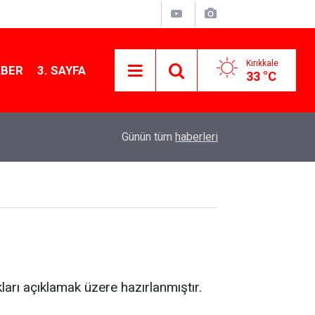
Kırıkkale
ABER
3. SAYFA
33 °C
13:41
Kırıkkale yakınlarında doğanın büyüleyici güzelli
Günün tüm
haberleri
ukları açıklamak üzere hazırlanmıştır.