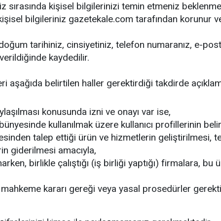
z sırasında kişisel bilgilerinizi temin etmeniz beklenmek
n kişisel bilgileriniz gazetekale.com tarafından korunu
oğum tarihiniz, cinsiyetiniz, telefon numaranız, e-posta
erildiğinde kaydedilir.
eri aşağıda belirtilen haller gerektirdiği takdirde açıkla
paylaşılması konusunda izni ve onayı var ise,
bünyesinde kullanılmak üzere kullanıcı profillerinin bel
esinden talep ettiği ürün ve hizmetlerin geliştirilmesi,
erin giderilmesi amacıyla,
arken, birlikle çalıştığı (iş birliği yaptığı) firmalara, 
mahkeme kararı gereği veya yasal prosedürler gerektir