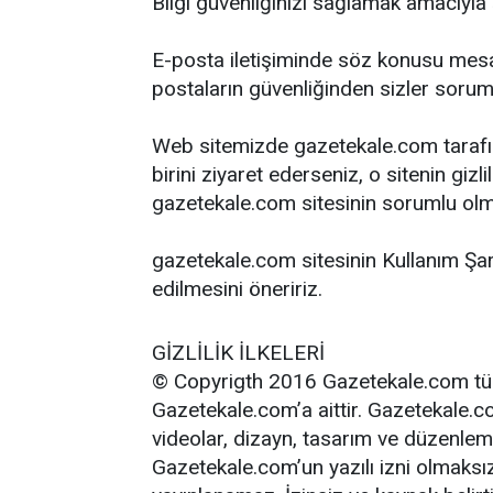
Bilgi güvenliğinizi sağlamak amacıyla
E-posta iletişiminde söz konusu mesaj
postaların güvenliğinden sizler soru
Web sitemizde gazetekale.com tarafınd
birini ziyaret ederseniz, o sitenin gizl
gazetekale.com sitesinin sorumlu olmad
gazetekale.com sitesinin Kullanım Şartl
edilmesini öneririz.
GİZLİLİK İLKELERİ
© Copyrigth 2016 Gazetekale.com tüm ha
Gazetekale.com’a aittir. Gazetekale.co
videolar, dizayn, tasarım ve düzenleme
Gazetekale.com’un yazılı izni olmaksız