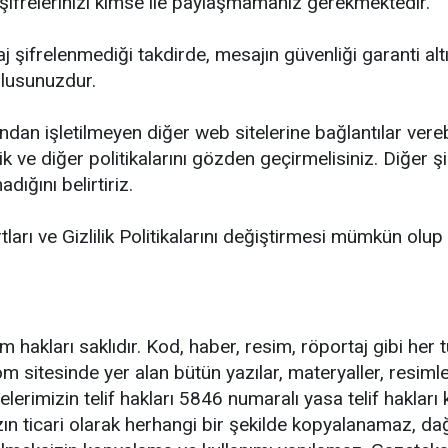
 şifrelerinizi kimse ile paylaşmamanız gerekmektedir.
 şifrelenmediği takdirde, mesajın güvenliği garanti al
mlusunuzdur.
an işletilmeyen diğer web sitelerine bağlantılar verebi
ilik ve diğer politikalarını gözden geçirmelisiniz. Diğer 
ığını belirtiriz.
arı ve Gizlilik Politikalarını değiştirmesi mümkün olup i
kları saklıdır. Kod, haber, resim, röportaj gibi her tür
m sitesinde yer alan bütün yazılar, materyaller, resiml
lerimizin telif hakları 5846 numaralı yasa telif hakları
ın ticari olarak herhangi bir şekilde kopyalanamaz, dağ