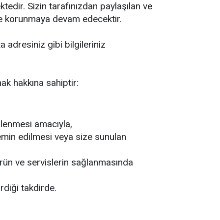
tedir. Sizin tarafınızdan paylaşılan ve
r ve korunmaya devam edecektir.
 adresiniz gibi bilgileriniz
mak hakkına sahiptir:
irlenmesi amacıyla,
 temin edilmesi veya size sunulan
bu ürün ve servislerin sağlanmasında
diği takdirde.