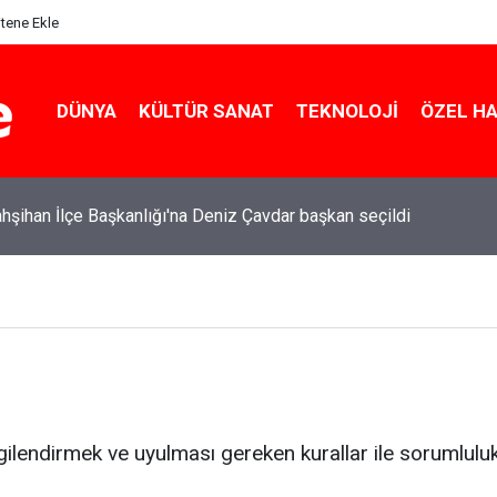
itene Ekle
DÜNYA
KÜLTÜR SANAT
TEKNOLOJI
ÖZEL H
şihan İlçe Başkanlığı'na Deniz Çavdar başkan seçildi
 bilgilendirmek ve uyulması gereken kurallar ile sorumlul