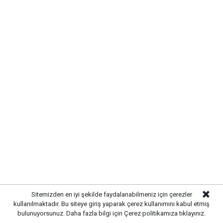
MODERN VE GÜÇLÜ ALTYAPI
OLUŞTURULDU
Çalışmalar kapsamında bölgedeki altyapı hatları
yenilenerek daha sağlıklı ve dayanıklı bir sistem
oluşturuldu. Tamamlanan altyapı sayesinde
yağışlardan kaynaklanabilecek olumsuzlukların önüne
geçilmesi ve vatandaşların daha konforlu bir yaşam
alanına kavuşması amaçlanıyor.
Sitemizden en iyi şekilde faydalanabilmeniz için çerezler
kullanılmaktadır. Bu siteye giriş yaparak çerez kullanımını kabul etmiş
bulunuyorsunuz. Daha fazla bilgi için
Çerez politikamıza
tıklayınız.