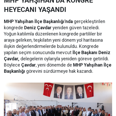
MHP YAHŞİHAN'DA KONGRE
HEYECANI YAŞANDI
MHP Yahşihan İlçe Başkanlığı'nda
gerçekleştirilen
kongrede
Deniz Çavdar
yeniden güven tazeledi.
Yoğun katılımla düzenlenen kongrede partililer bir
araya gelirken, teşkilatın yeni dönem yol haritasına
ilişkin değerlendirmelerde bulunuldu. Kongrede
yapılan seçim sonucunda mevcut
İlçe Başkanı Deniz
Çavdar,
delegelerin oylarıyla yeniden göreve getirildi.
Böylece
Çavdar
, yeni dönemde de
MHP Yahşihan İlçe
Başkanlığı
görevini sürdürmeye hak kazandı.