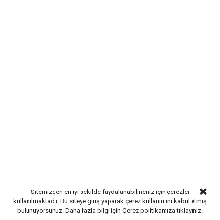
Kırıkkale’de hayvan hastalıklarına
karşı denetimler artırıldı
Yayınlanma:
07 Ağustos 2026 Cuma 13:07
Sitemizden en iyi şekilde faydalanabilmeniz için çerezler
kullanılmaktadır. Bu siteye giriş yaparak çerez kullanımını kabul etmiş
bulunuyorsunuz. Daha fazla bilgi için
Çerez politikamıza
tıklayınız.