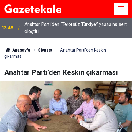
Anahtar Parti’den “Terörsüz Türkiye” yasasına sert
13:48
Kırıkkale’de hayvan hastalıklarına karşı denetimler
eleştiri
13:07
artırıldı
Anasayfa
Siyaset
Anahtar Parti’den Keskin
çıkarması
Anahtar Parti’den Keskin çıkarması