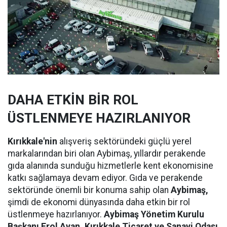
DAHA ETKİN BİR ROL
ÜSTLENMEYE HAZIRLANIYOR
Kırıkkale'nin
alışveriş sektöründeki güçlü yerel
markalarından biri olan Aybimaş, yıllardır perakende
gıda alanında sunduğu hizmetlerle kent ekonomisine
katkı sağlamaya devam ediyor. Gıda ve perakende
sektöründe önemli bir konuma sahip olan
Aybimaş,
şimdi de ekonomi dünyasında daha etkin bir rol
üstlenmeye hazırlanıyor.
Aybimaş Yönetim Kurulu
Başkanı Erol Ayan,
Kırıkkale Ticaret ve Sanayi Odası