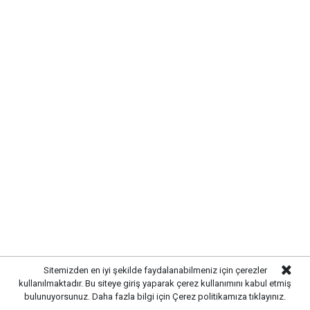
Kırıkkale’de hayvan hastalıklarına
karşı denetimler artırıldı
Sitemizden en iyi şekilde faydalanabilmeniz için çerezler
kullanılmaktadır. Bu siteye giriş yaparak çerez kullanımını kabul etmiş
bulunuyorsunuz. Daha fazla bilgi için
Çerez politikamıza
tıklayınız.