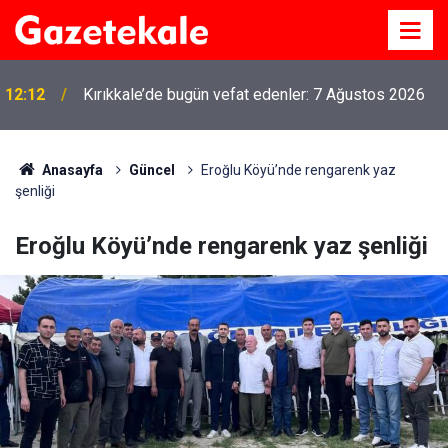
MKE’nin Yerli Savunma Teknolojileri Dünya
11:21
Sahnesinde
Anasayfa
Güncel
Eroğlu Köyü’nde rengarenk yaz
şenliği
Eroğlu Köyü’nde rengarenk yaz şenliği