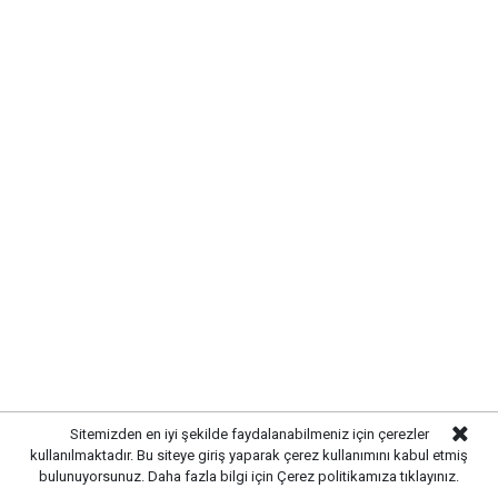
Türkçe karakter kullanılmayan ve büyük harflerle yazılmış yorumlar
onaylanmamaktadır.
Sitemizden en iyi şekilde faydalanabilmeniz için çerezler
kullanılmaktadır. Bu siteye giriş yaparak çerez kullanımını kabul etmiş
bulunuyorsunuz. Daha fazla bilgi için
Çerez politikamıza
tıklayınız.