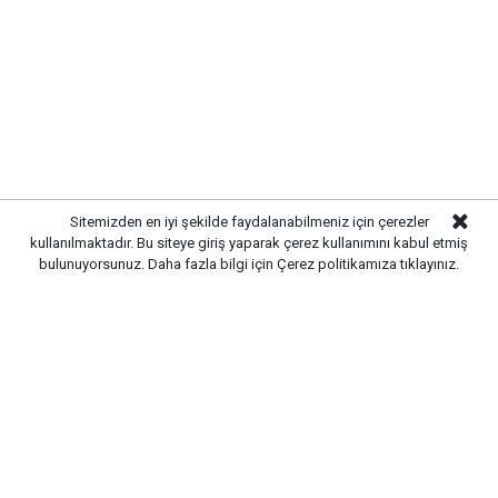
Etiketler :
Kırıkkale vefat Haberleri
Gelişmelerden haberdar olmak
için Google News'te
Gazetekale.com'a abone olun!
Sitemizden en iyi şekilde faydalanabilmeniz için çerezler
kullanılmaktadır. Bu siteye giriş yaparak çerez kullanımını kabul etmiş
HABERE
YORUM KAT
bulunuyorsunuz. Daha fazla bilgi için
Çerez politikamıza
tıklayınız.