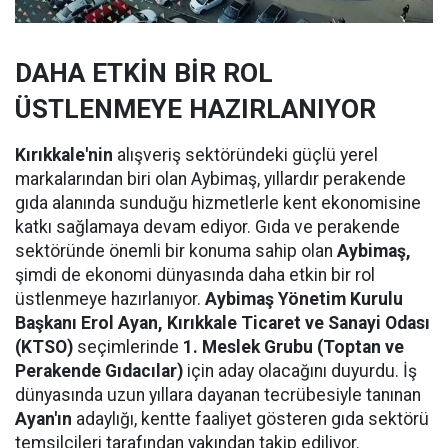
DAHA ETKİN BİR ROL
ÜSTLENMEYE HAZIRLANIYOR
Kırıkkale'nin
alışveriş sektöründeki güçlü yerel
markalarından biri olan Aybimaş, yıllardır perakende
gıda alanında sunduğu hizmetlerle kent ekonomisine
katkı sağlamaya devam ediyor. Gıda ve perakende
sektöründe önemli bir konuma sahip olan
Aybimaş,
şimdi de ekonomi dünyasında daha etkin bir rol
üstlenmeye hazırlanıyor.
Aybimaş Yönetim Kurulu
Başkanı Erol Ayan,
Kırıkkale Ticaret ve Sanayi Odası
(KTSO)
seçimlerinde
1. Meslek Grubu (Toptan ve
Perakende Gıdacılar)
için aday olacağını duyurdu. İş
dünyasında uzun yıllara dayanan tecrübesiyle tanınan
Ayan'ın
adaylığı, kentte faaliyet gösteren gıda sektörü
temsilcileri tarafından yakından takip ediliyor.