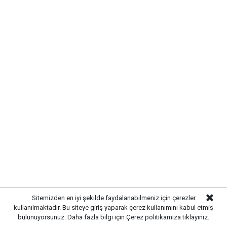
Gazetekale.com
Haber Merkezi
Kırıkkale’de hayvan sağlığını tehdit eden hastalıklara
karşı önlemler artırıldı. Tarım ve hayvancılık
alanında güvenliği sağlamak amacıyla ekipler
tarafından denetim ve kontrol çalışmaları
yoğunlaştırıldı.
Sitemizden en iyi şekilde faydalanabilmeniz için çerezler
kullanılmaktadır. Bu siteye giriş yaparak çerez kullanımını kabul etmiş
bulunuyorsunuz. Daha fazla bilgi için
Çerez politikamıza
tıklayınız.