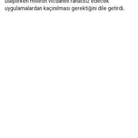
ulaşılırken milletin vicdanını rahatsız edecek
uygulamalardan kaçınılması gerektiğini dile getirdi.