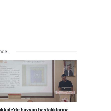
ncel
rıkkale’de hayvan hastalıklarına