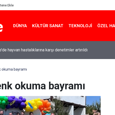
itene Ekle
DÜNYA
KÜLTÜR SANAT
TEKNOLOJI
ÖZEL H
e’de hayvan hastalıklarına karşı denetimler artırıldı
nk okuma bayramı
renk okuma bayramı