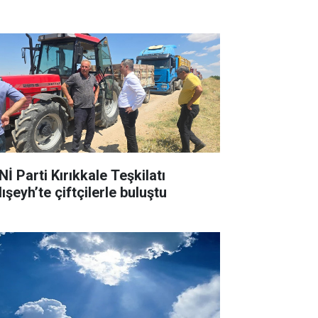
İ Parti Kırıkkale Teşkilatı
ışeyh’te çiftçilerle buluştu