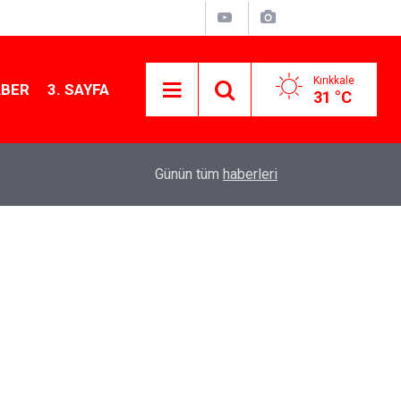
Kırıkkale
ABER
3. SAYFA
31 °C
12:12
Kırıkkale’de bugün vefat edenler: 7 Ağustos 20
Günün tüm
haberleri