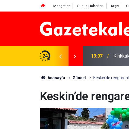
Manşetler
Günün Haberleri
Arşiv
S
ye” yasasına sert eleştiri
24
13:07
Kırıkkal
Anasayfa
Güncel
Keskin’de rengare
Keskin’de renga