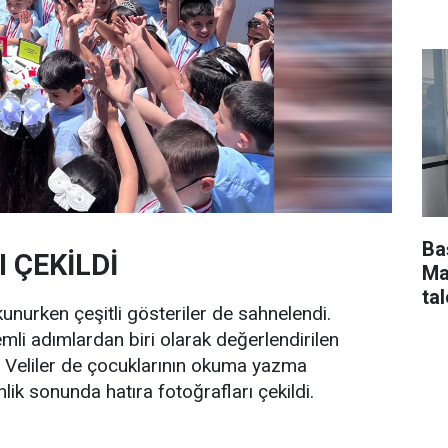
Ba
 ÇEKİLDİ
Ma
tal
nurken çeşitli gösteriler de sahnelendi.
emli adımlardan biri olarak değerlendirilen
 Veliler de çocuklarının okuma yazma
ik sonunda hatıra fotoğrafları çekildi.