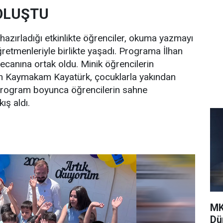
OLUŞTU
n hazırladığı etkinlikte öğrenciler, okuma yazmayı
retmenleriyle birlikte yaşadı. Programa İlhan
ecanına ortak oldu. Minik öğrencilerin
 eden Kaymakam Kayatürk, çocuklarla yakından
ı. Program boyunca öğrencilerin sahne
ış aldı.
MK
Dü