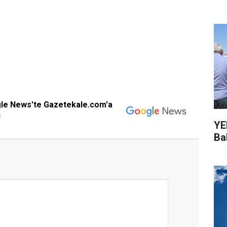
gle News'te Gazetekale.com'a
!
YEN
Bal