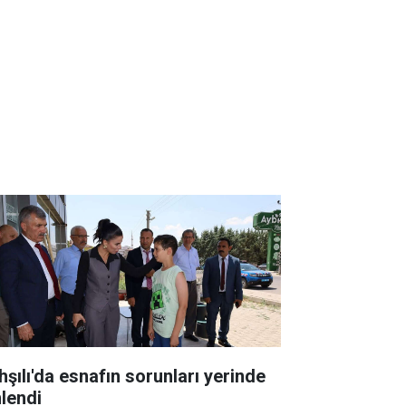
hşılı'da esnafın sorunları yerinde
nlendi