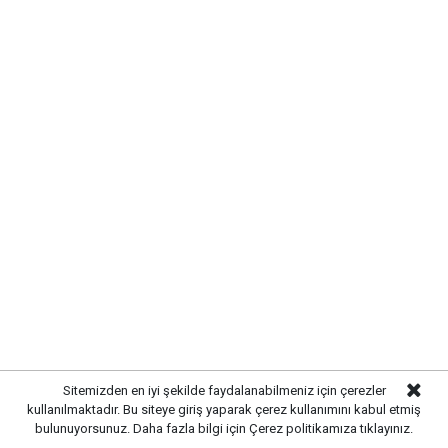
Kırıkkale’de hayvan hastalıklarına
Sitemizden en iyi şekilde faydalanabilmeniz için çerezler
karşı denetimler artırıldı
kullanılmaktadır. Bu siteye giriş yaparak çerez kullanımını kabul etmiş
bulunuyorsunuz. Daha fazla bilgi için
Çerez politikamıza
tıklayınız.