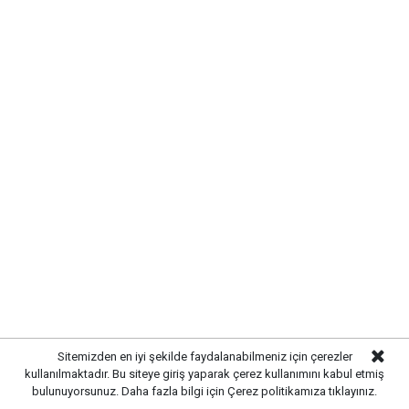
UYARI:
Küfür, hakaret, rencide edici cümleler veya imalar, inançlara saldırı
içeren, imla kuralları ile yazılmamış,
Türkçe karakter kullanılmayan ve büyük harflerle yazılmış yorumlar
onaylanmamaktadır.
Sitemizden en iyi şekilde faydalanabilmeniz için çerezler
kullanılmaktadır. Bu siteye giriş yaparak çerez kullanımını kabul etmiş
bulunuyorsunuz. Daha fazla bilgi için
Çerez politikamıza
tıklayınız.