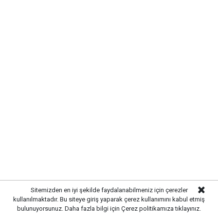
Anahtar Parti’den “Terörsüz Türkiye”
yasasına sert eleştiri
Sitemizden en iyi şekilde faydalanabilmeniz için çerezler
kullanılmaktadır. Bu siteye giriş yaparak çerez kullanımını kabul etmiş
bulunuyorsunuz. Daha fazla bilgi için
Çerez politikamıza
tıklayınız.