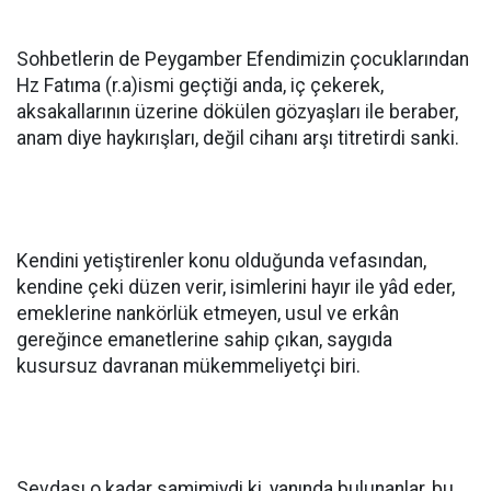
Sohbetlerin de Peygamber Efendimizin çocuklarından
Hz Fatıma (r.a)ismi geçtiği anda, iç çekerek,
aksakallarının üzerine dökülen gözyaşları ile beraber,
anam diye haykırışları, değil cihanı arşı titretirdi sanki.
Kendini yetiştirenler konu olduğunda vefasından,
kendine çeki düzen verir, isimlerini hayır ile yâd eder,
emeklerine nankörlük etmeyen, usul ve erkân
gereğince emanetlerine sahip çıkan, saygıda
kusursuz davranan mükemmeliyetçi biri.
Sevdası o kadar samimiydi ki, yanında bulunanlar, bu