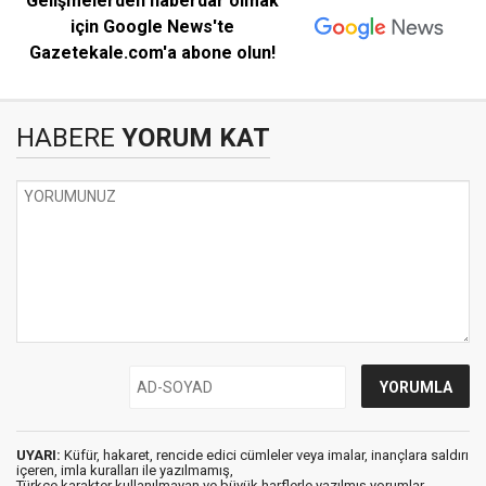
Gelişmelerden haberdar olmak
için Google News'te
Gazetekale.com'a abone olun!
HABERE
YORUM KAT
UYARI:
Küfür, hakaret, rencide edici cümleler veya imalar, inançlara saldırı
içeren, imla kuralları ile yazılmamış,
Türkçe karakter kullanılmayan ve büyük harflerle yazılmış yorumlar