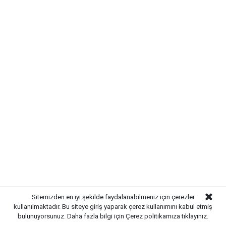
Kırıkkale’de hayvan hastalıklarına
karşı denetimler artırıldı
Sitemizden en iyi şekilde faydalanabilmeniz için çerezler
kullanılmaktadır. Bu siteye giriş yaparak çerez kullanımını kabul etmiş
bulunuyorsunuz. Daha fazla bilgi için
Çerez politikamıza
tıklayınız.