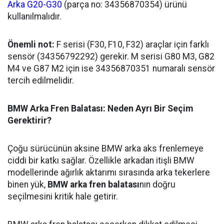
Arka G20-G30
(parça no: 34356870354) ürünü
kullanılmalıdır.
Önemli not:
F serisi (F30, F10, F32) araçlar için farklı
sensör (34356792292) gerekir. M serisi G80 M3, G82
M4 ve G87 M2 için ise 34356870351 numaralı sensör
tercih edilmelidir.
BMW Arka Fren Balatası: Neden Ayrı Bir Seçim
Gerektirir?
Çoğu sürücünün aksine BMW arka aks frenlemeye
ciddi bir katkı sağlar. Özellikle arkadan itişli BMW
modellerinde ağırlık aktarımı sırasında arka tekerlere
binen yük,
BMW arka fren balatası
nın doğru
seçilmesini kritik hale getirir.