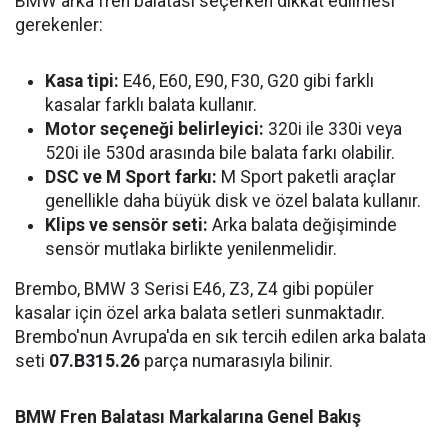
BMW arka fren balatası seçerken dikkat edilmesi
gerekenler:
Kasa tipi:
E46, E60, E90, F30, G20 gibi farklı
kasalar farklı balata kullanır.
Motor seçeneği belirleyici:
320i ile 330i veya
520i ile 530d arasında bile balata farkı olabilir.
DSC ve M Sport farkı:
M Sport paketli araçlar
genellikle daha büyük disk ve özel balata kullanır.
Klips ve sensör seti:
Arka balata değişiminde
sensör mutlaka birlikte yenilenmelidir.
Brembo, BMW 3 Serisi E46, Z3, Z4 gibi popüler
kasalar için özel arka balata setleri sunmaktadır.
Brembo'nun Avrupa'da en sık tercih edilen arka balata
seti
07.B315.26
parça numarasıyla bilinir.
BMW Fren Balatası Markalarına Genel Bakış