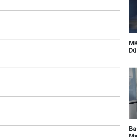
MK
Dü
Ba
Ma