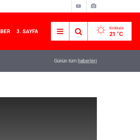
Kırıkkale
ABER
3. SAYFA
21 °C
11:21
MKE’nin Yerli Savunma Teknolojileri Dünya Sah
Günün tüm
haberleri