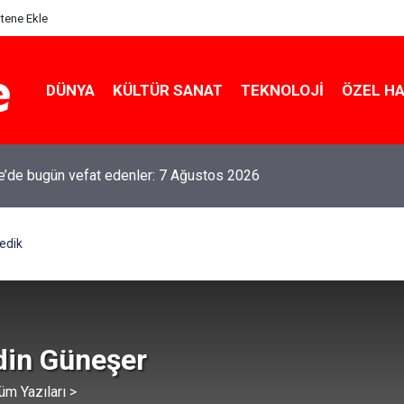
itene Ekle
DÜNYA
KÜLTÜR SANAT
TEKNOLOJI
ÖZEL H
le’de bugün vefat edenler: 7 Ağustos 2026
ledik
din Güneşer
üm Yazıları >