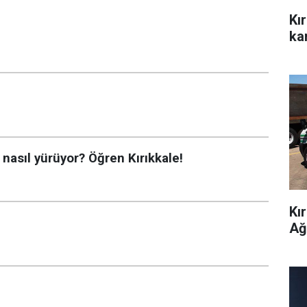
Kı
kar
 nasıl yürüyor? Öğren Kırıkkale!
Kı
Ağ