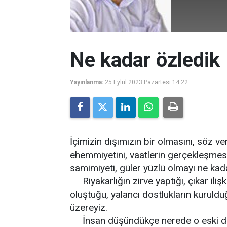
Ne kadar özledik
Yayınlanma:
25 Eylül 2023 Pazartesi 14:22
İçimizin dışımızın bir olmasını, sö
ehemmiyetini, vaatlerin gerçekleşmesini,
samimiyeti, güler yüzlü olmayı ne kad
Riyakarlığın zirve yaptığı, çıkar ilişki
oluştuğu, yalancı dostlukların kuru
üzereyiz.
İnsan düşündükçe nerede o eski dost