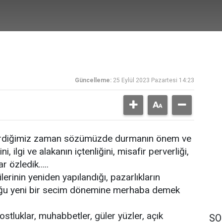
Güncelleme:
25 Eylül 2023 Pazartesi 14:23
z verdiğimiz zaman sözümüzde durmanın önem ve
 ilgi ve alakanın içtenliğini, misafir perverliği,
ar özledik…..
lerinin yeniden yapılandığı, pazarlıkların
lduğu yeni bir secim dönemine merhaba demek
luklar, muhabbetler, güler yüzler, açık
SO