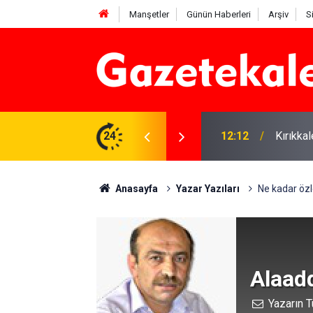
Manşetler
Günün Haberleri
Arşiv
S
 karşı denetimler artırıldı
24
12:12
Kırıkka
Anasayfa
Yazar Yazıları
Ne kadar öz
Alaad
Yazarın T