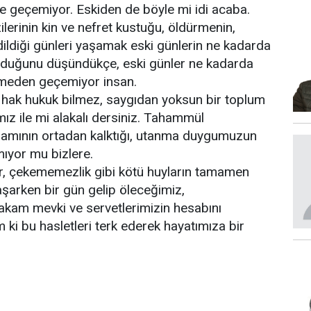
e geçemiyor. Eskiden de böyle mi idi acaba.
lerinin kin ve nefret kustuğu, öldürmenin,
ildiği günleri yaşamak eski günlerin ne kadarda
olduğunu düşündükçe, eski günler ne kadarda
emeden geçemiyor insan.
 hak hukuk bilmez, saygıdan yoksun bir toplum
ız ile mi alakalı dersiniz. Tahammül
avramının ortadan kalktığı, utanma duygumuzun
mıyor mu bizlere.
ur, çekememezlik gibi kötü huyların tamamen
aşarken bir gün gelip öleceğimiz,
 makam mevki ve servetlerimizin hesabını
 ki bu hasletleri terk ederek hayatımıza bir