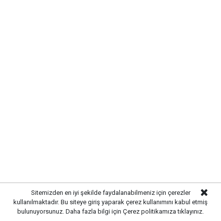
SIRADA YOL VE ÇEVRE
DÜZENLEMESİ VAR
Altyapı çalışmalarının tamamlanmasının ardından
ekipler, üstyapı çalışmalarına hazırlanıyor. Yol
yenileme, kaldırım düzenlemeleri ve çevre düzenleme
çalışmalarıyla birlikte sokağın modern bir görünüme
kavuşturulması planlanıyor.
Sitemizden en iyi şekilde faydalanabilmeniz için çerezler
kullanılmaktadır. Bu siteye giriş yaparak çerez kullanımını kabul etmiş
bulunuyorsunuz. Daha fazla bilgi için
Çerez politikamıza
tıklayınız.