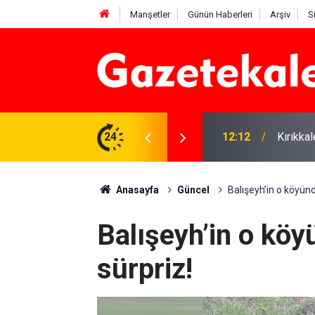
Manşetler
Günün Haberleri
Arşiv
S
 karşı denetimler artırıldı
24
12:12
Kırıkka
Anasayfa
Güncel
Balışeyh’in o köyün
Balışeyh’in o kö
sürpriz!