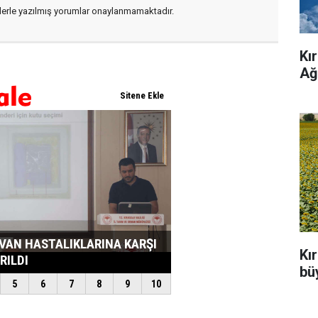
flerle yazılmış yorumlar onaylanmamaktadır.
Kı
Ağ
Kı
büy