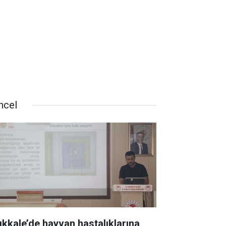
ncel
rıkkale’de hayvan hastalıklarına