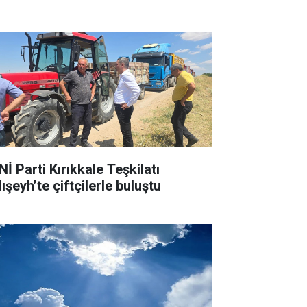
İ Parti Kırıkkale Teşkilatı
ışeyh’te çiftçilerle buluştu