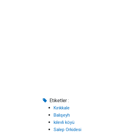
Etiketler :
Kırıkkale
Balışeyh
kılevli köyü
Salep Orkidesi