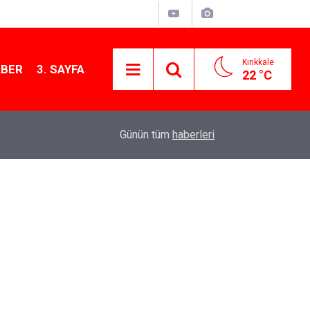
Kırıkkale
ABER
3. SAYFA
22 °C
11:21
MKE’nin Yerli Savunma Teknolojileri Dünya Sah
Günün tüm
haberleri