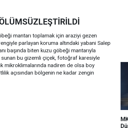
 ÖLÜMSÜZLEŞTİRİLDİ
beği mantarı toplamak için araziyi gezen
 rengiyle parlayan koruma altındaki yabani Salep
yanı başında biten kuzu göbeği mantarıyla
sunan bu gizemli çiçek, fotoğraf karesiyle
lık mikroklimalarında nadiren de olsa boy
itlilik açısından bölgenin ne kadar zengin
MK
Dü