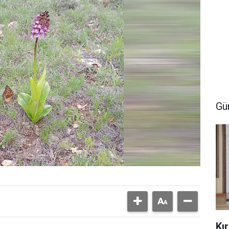
Gü
Kı