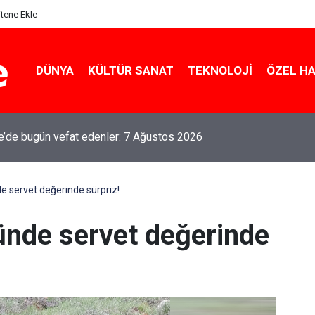
itene Ekle
DÜNYA
KÜLTÜR SANAT
TEKNOLOJI
ÖZEL H
le’de bugün vefat edenler: 7 Ağustos 2026
de servet değerinde sürpriz!
yünde servet değerinde