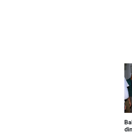
Ba
di