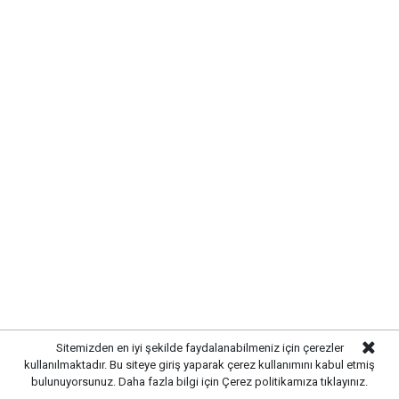
0 (318) 474-36-43
Keskin
Rana Eczanesi
Bozkurt Mahallesi, Mert Sokak No:36 Keskin /
Kırıkkale
0 (318) 515-32-57
Kırıkkale Merkez
Sitemizden en iyi şekilde faydalanabilmeniz için çerezler
Ayin Eczanesi
kullanılmaktadır. Bu siteye giriş yaparak çerez kullanımını kabul etmiş
bulunuyorsunuz. Daha fazla bilgi için
Çerez politikamıza
tıklayınız.