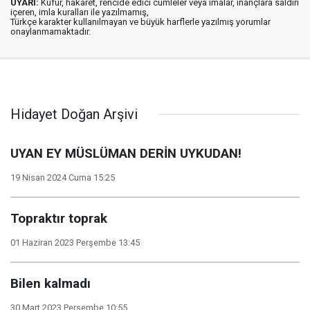
UYARI:
Küfür, hakaret, rencide edici cümleler veya imalar, inançlara saldırı
içeren, imla kuralları ile yazılmamış,
Türkçe karakter kullanılmayan ve büyük harflerle yazılmış yorumlar
onaylanmamaktadır.
Hidayet Doğan Arşivi
UYAN EY MÜSLÜMAN DERİN UYKUDAN!
19 Nisan 2024 Cuma 15:25
Topraktır toprak
01 Haziran 2023 Perşembe 13:45
Bilen kalmadı
30 Mart 2023 Perşembe 10:55