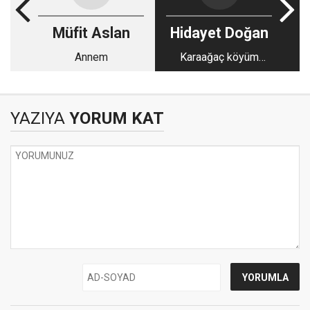
Müfit Aslan
Hidayet Doğan
Annem
Karaağaç köyüm
yadıma düştü
YAZIYA
YORUM KAT