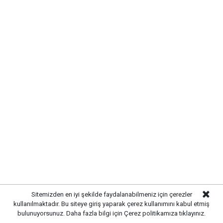
KIRIKKALE BELEDİYESİ'NDEN
KESİNTİSİZ HİZMET MESAJI
Sitemizden en iyi şekilde faydalanabilmeniz için çerezler
kullanılmaktadır. Bu siteye giriş yaparak çerez kullanımını kabul etmiş
Belediye yetkilileri, şehir genelinde altyapı ve üstyapı
bulunuyorsunuz. Daha fazla bilgi için
Çerez politikamıza
tıklayınız.
yatırımlarının planlanan program doğrultusunda