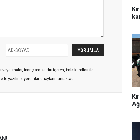
Kı
kar
veya imalar, inançlara saldırı içeren, imla kuralları ile
flerle yazılmış yorumlar onaylanmamaktadır.
Kı
Ağ
AN!