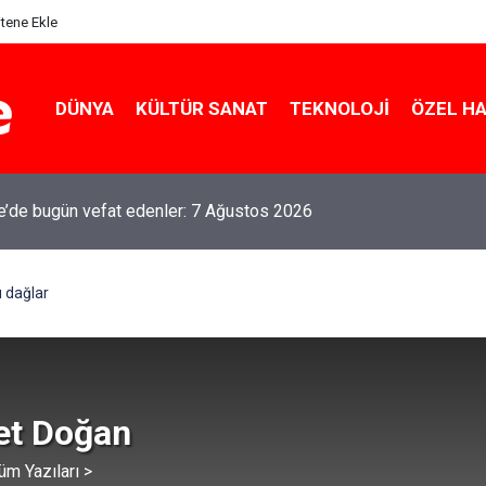
itene Ekle
DÜNYA
KÜLTÜR SANAT
TEKNOLOJI
ÖZEL H
le’de bugün vefat edenler: 7 Ağustos 2026
ı dağlar
et Doğan
üm Yazıları >