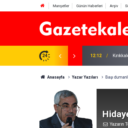
Manşetler
Günün Haberleri
Arşiv
S
 karşı denetimler artırıldı
24
12:12
Kırıkka
Anasayfa
Yazar Yazıları
Başı dumanl
Hiday
Yazarın T