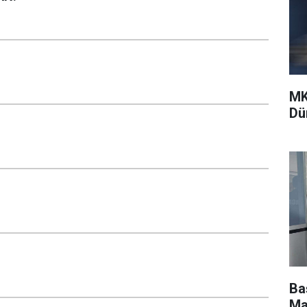
MK
Dü
Ba
Ma