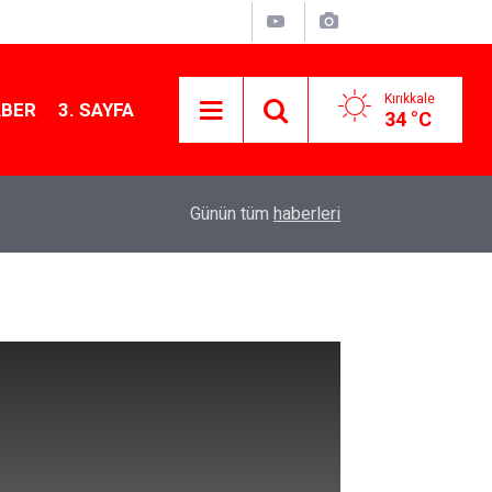
Kırıkkale
ABER
3. SAYFA
34 °C
11:21
MKE’nin Yerli Savunma Teknolojileri Dünya Sah
Günün tüm
haberleri