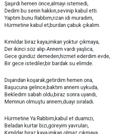
Şaşırdı hemen önce,almayı istemedi,
Dedim bu senin hakkın,sevinip kabul etti.
Yaptım bunu Rabbım,rızan idi muradım,
Hürmetine kabul et,burdan çabuk çıkalım.
Kımıldar biraz kaya,imkan yoktur çıkmaya,
Der ikinci söz alıp-Annem vardı yaşlıca,
Gece gündüz demeden,hizmet ederdim evde,
Bir gece istediler,bir bardak su elimde.
Dışarıdan koşarak,getirdim hemen ona,
Başucuna gelince,baktım annem uykuda,
Bekledim sabah oldu,biraz sonra uyandı,
Memnun olmuştu annem,duayı sıraladı.
Hürmetine Ya Rabbim,kabul et duamızı,
Beladan kurtar bizi,göreyim yavruları,
Kımıldar biraz kaya,imkan olmaz çıkmaya,