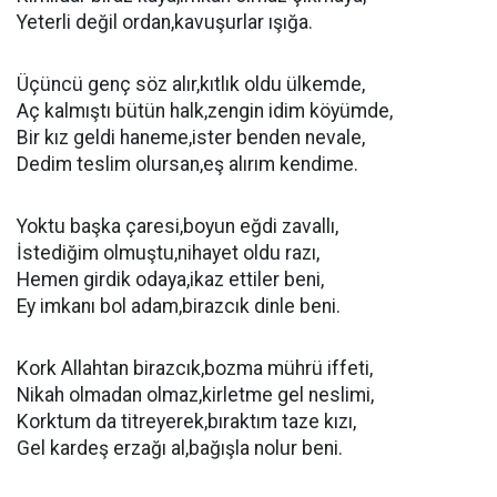
Yeterli değil ordan,kavuşurlar ışığa.
Üçüncü genç söz alır,kıtlık oldu ülkemde,
Aç kalmıştı bütün halk,zengin idim köyümde,
Bir kız geldi haneme,ister benden nevale,
Dedim teslim olursan,eş alırım kendime.
Yoktu başka çaresi,boyun eğdi zavallı,
İstediğim olmuştu,nihayet oldu razı,
Hemen girdik odaya,ikaz ettiler beni,
Ey imkanı bol adam,birazcık dinle beni.
Kork Allahtan birazcık,bozma mührü iffeti,
Nikah olmadan olmaz,kirletme gel neslimi,
Korktum da titreyerek,bıraktım taze kızı,
Gel kardeş erzağı al,bağışla nolur beni.