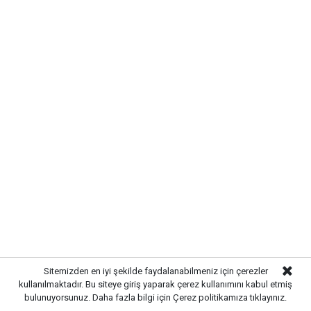
Sitemizden en iyi şekilde faydalanabilmeniz için çerezler
kullanılmaktadır. Bu siteye giriş yaparak çerez kullanımını kabul etmiş
bulunuyorsunuz. Daha fazla bilgi için
Çerez politikamıza
tıklayınız.
→ Kızılkanat Iş Merk.girişi Kapısı Altı