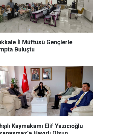
rıkkale İl Müftüsü Gençlerle
mpta Buluştu
hşılı Kaymakamı Elif Yazıcıoğlu
zanasmaz’a Hayırlı Olsun