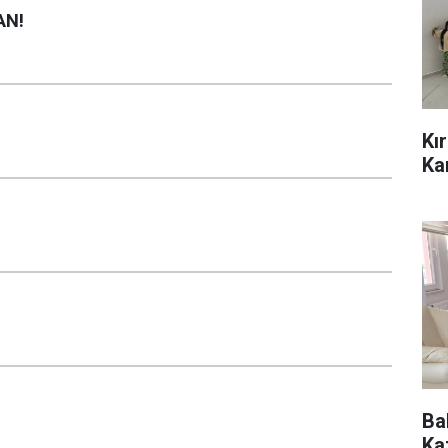
AN!
Kı
Ka
Ba
Ka