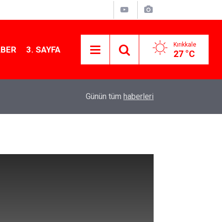
Kırıkkale
ABER
3. SAYFA
27 °C
11:19
Kırıkkale İl Müftüsü Gençlerle Kampta Buluştu
Günün tüm
haberleri