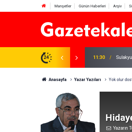
Manşetler
Günün Haberleri
Arşiv
S
r: 6 Ağustos 2026
24
11:30
Sulakyu
Anasayfa
Yazar Yazıları
Yok olur do
Hiday
Yazarın T