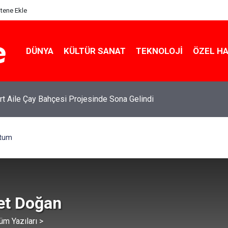
itene Ekle
DÜNYA
KÜLTÜR SANAT
TEKNOLOJI
ÖZEL H
rt Aile Çay Bahçesi Projesinde Sona Gelindi
stum
et Doğan
üm Yazıları >