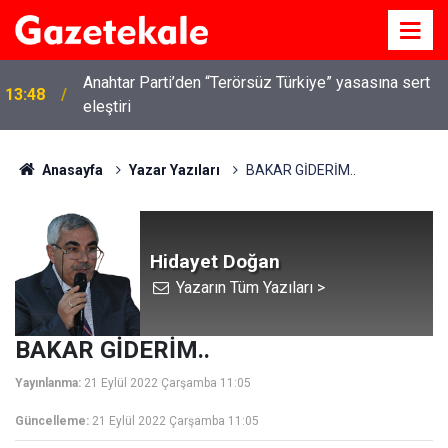
Anahtar Parti’den “Terörsüz Türkiye” yasasına sert
13:48
Kırıkkale’de hayvan hastalıklarına karşı denetimler
eleştiri
13:07
artırıldı
Anasayfa
Yazar Yazıları
BAKAR GİDERİM..
Hidayet Doğan
Yazarın Tüm Yazıları >
BAKAR GİDERİM..
Yayınlanma:
21 Eylül 2022 Çarşamba 11:05
Güncelleme:
21 Eylül 2022 Çarşamba 11:05