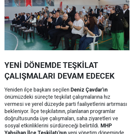
YENİ DÖNEMDE TEŞKİLAT
ÇALIŞMALARI DEVAM EDECEK
Yeniden ilçe başkanı seçilen
Deniz Çavdar'ın
önümüzdeki süreçte teşkilat çalışmalarına hız
vermesi ve yerel düzeyde parti faaliyetlerini artırması
bekleniyor. İlçe teşkilatının, planlanan programlar
doğrultusunda üye çalışmaları, saha ziyaretleri ve
sosyal etkinliklerini sürdüreceği belirtildi.
MHP
Yahşihan İlçe Teşkilatı'nın
yeni yönetim döneminde