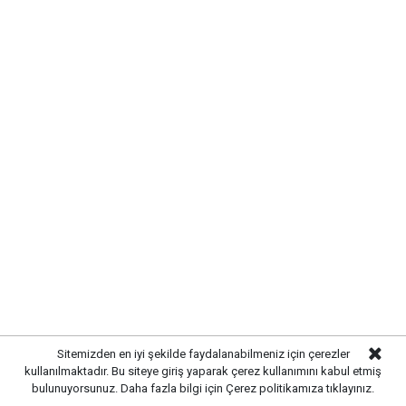
gerektiğini savundu.Anahtar Parti Genel Başkan
Yardımcısı Çetin, “Terörsüz Türkiye” hedefinin
toplumun ortak beklentisi olduğunu ancak bu hedefe
ulaşılırken milletin vicdanını rahatsız edecek
uygulamalardan kaçınılması gerektiğini dile getirdi.
Sitemizden en iyi şekilde faydalanabilmeniz için çerezler
kullanılmaktadır. Bu siteye giriş yaparak çerez kullanımını kabul etmiş
bulunuyorsunuz. Daha fazla bilgi için
Çerez politikamıza
tıklayınız.