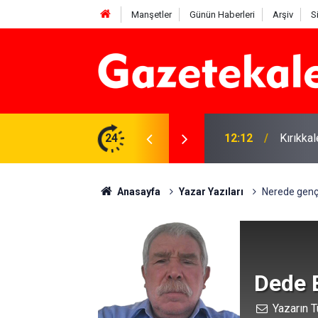
Manşetler
Günün Haberleri
Arşiv
S
 karşı denetimler artırıldı
24
12:12
Kırıkka
Anasayfa
Yazar Yazıları
Nerede genç
Dede 
Yazarın T