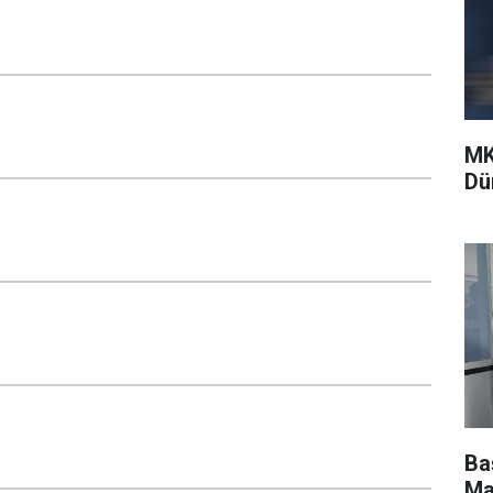
MK
Dü
Ba
Ma