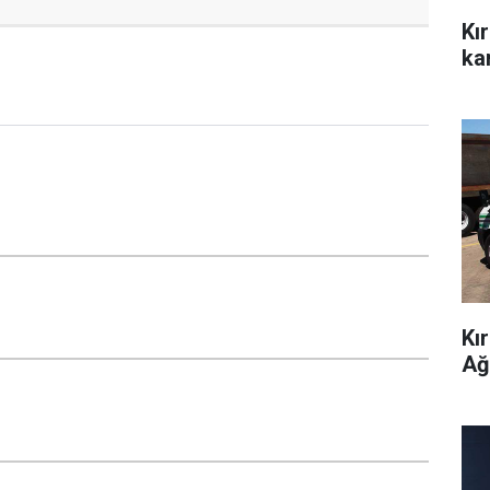
Kı
kar
Kı
Ağ