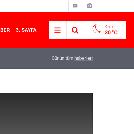
Kırıkkale
ABER
3. SAYFA
30 °C
11:21
MKE’nin Yerli Savunma Teknolojileri Dünya Sah
Günün tüm
haberleri