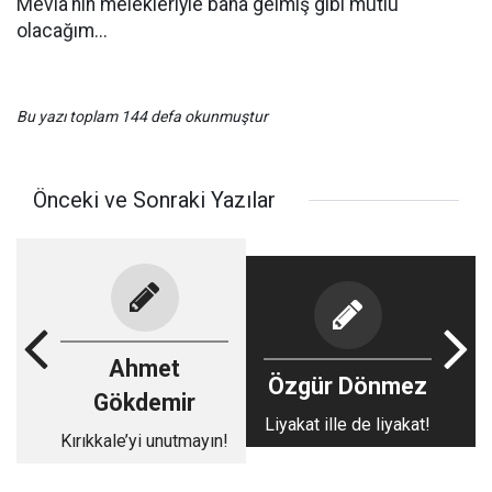
Mevla'nın melekleriyle bana gelmiş gibi mutlu
olacağım...
Bu yazı toplam 144 defa okunmuştur
Önceki ve Sonraki Yazılar
Ahmet
Özgür Dönmez
Gökdemir
Liyakat ille de liyakat!
Kırıkkale’yi unutmayın!