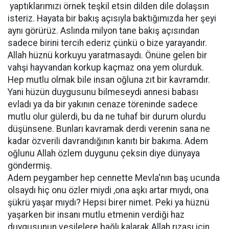
yaptıklarımızı örnek teşkil etsin dilden dile dolaşsın
isteriz. Hayata bir bakış açısıyla baktığımızda her şeyi
aynı görürüz. Aslında milyon tane bakış açısından
sadece birini tercih ederiz çünkü o bize yarayandır.
Allah hüznü korkuyu yaratmasaydı. Önüne gelen bir
vahşi hayvandan korkup kaçmaz ona yem olurduk.
Hep mutlu olmak bile insan oğluna zıt bir kavramdır.
Yani hüzün duygusunu bilmeseydi annesi babası
evladı ya da bir yakının cenaze töreninde sadece
mutlu olur gülerdi, bu da ne tuhaf bir durum olurdu
düşünsene. Bunları kavramak derdi verenin sana ne
kadar özverili davrandığının kanıtı bir bakıma. Adem
oğlunu Allah özlem duygunu çeksin diye dünyaya
göndermiş.
Adem peygamber hep cennette Mevla'nın baş ucunda
olsaydı hiç onu özler miydi ,ona aşkı artar mıydı, ona
şükrü yaşar mıydı? Hepsi birer nimet. Peki ya hüznü
yaşarken bir insanı mutlu etmenin verdiği haz
duygusunun vesilelere bağlı kalarak Allah rızası için