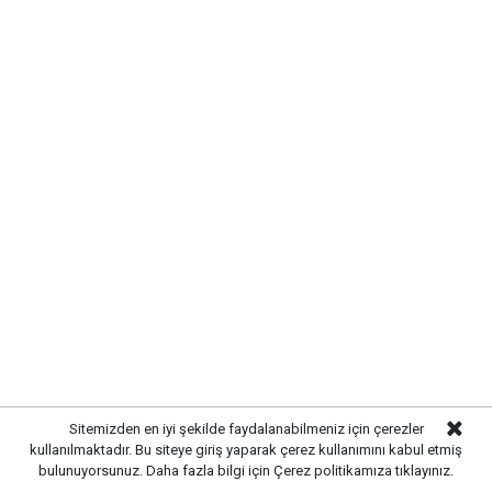
Yayınlanma:
07 Ağustos 2026 Cuma 11:21
Gazetekale.com
Haber Merkezi
Makine ve Kimya Endüstrisi (MKE), geliştirdiği yerli
ve milli savunma ürünleriyle dikkat çekmeye devam
Sitemizden en iyi şekilde faydalanabilmeniz için çerezler
ediyor. Türk mühendislerinin imzasını taşıyan yeni
kullanılmaktadır. Bu siteye giriş yaparak çerez kullanımını kabul etmiş
nesil sistemler, savunma sanayisinde Türkiye’nin
bulunuyorsunuz. Daha fazla bilgi için
Çerez politikamıza
tıklayınız.