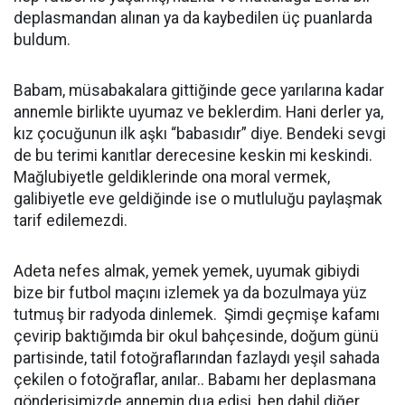
deplasmandan alınan ya da kaybedilen üç puanlarda
buldum.
Babam, müsabakalara gittiğinde gece yarılarına kadar
annemle birlikte uyumaz ve beklerdim. Hani derler ya,
kız çocuğunun ilk aşkı “babasıdır” diye. Bendeki sevgi
de bu terimi kanıtlar derecesine keskin mi keskindi.
Mağlubiyetle geldiklerinde ona moral vermek,
galibiyetle eve geldiğinde ise o mutluluğu paylaşmak
tarif edilemezdi.
Adeta nefes almak, yemek yemek, uyumak gibiydi
bize bir futbol maçını izlemek ya da bozulmaya yüz
tutmuş bir radyoda dinlemek. Şimdi geçmişe kafamı
çevirip baktığımda bir okul bahçesinde, doğum günü
partisinde, tatil fotoğraflarından fazlaydı yeşil sahada
çekilen o fotoğraflar, anılar.. Babamı her deplasmana
gönderişimizde annemin dua edişi, ben dahil diğer