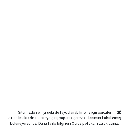
Sitemizden en iyi şekilde faydalanabilmeniz için çerezler
kullanılmaktadır. Bu siteye giriş yaparak çerez kullanımını kabul etmiş
bulunuyorsunuz. Daha fazla bilgi için
Çerez politikamıza
tıklayınız.
MKE’NİN YERLİ SAVUNMA