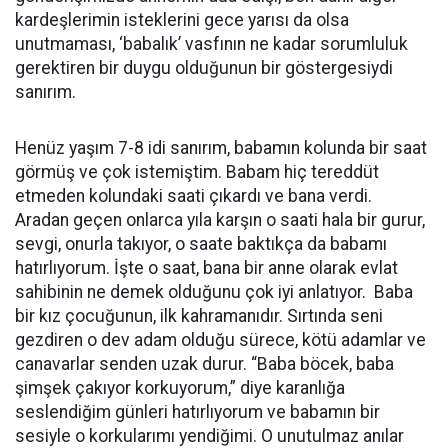
kardeşlerimin isteklerini gece yarısı da olsa
unutmaması, ‘babalık’ vasfının ne kadar sorumluluk
gerektiren bir duygu olduğunun bir göstergesiydi
sanırım.
Henüz yaşım 7-8 idi sanırım, babamın kolunda bir saat
görmüş ve çok istemiştim. Babam hiç tereddüt
etmeden kolundaki saati çıkardı ve bana verdi.
Aradan geçen onlarca yıla karşın o saati hala bir gurur,
sevgi, onurla takıyor, o saate baktıkça da babamı
hatırlıyorum. İşte o saat, bana bir anne olarak evlat
sahibinin ne demek olduğunu çok iyi anlatıyor. Baba
bir kız çocuğunun, ilk kahramanıdır. Sırtında seni
gezdiren o dev adam olduğu sürece, kötü adamlar ve
canavarlar senden uzak durur. “Baba böcek, baba
şimşek çakıyor korkuyorum,” diye karanlığa
seslendiğim günleri hatırlıyorum ve babamın bir
sesiyle o korkularımı yendiğimi. O unutulmaz anılar