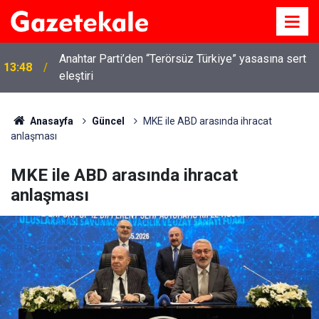
Anahtar Parti’den “Terörsüz Türkiye” yasasına sert
13:48
eleştiri
Kırıkkale’de hayvan hastalıklarına karşı denetimler
13:07
artırıldı
Anasayfa
Güncel
MKE ile ABD arasında ihracat
anlaşması
MKE ile ABD arasında ihracat
anlaşması