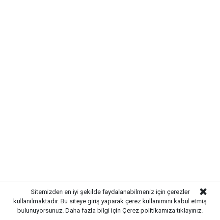
Kırıkkale’de hayvan hastalıklarına
karşı denetimler artırıldı
Sitemizden en iyi şekilde faydalanabilmeniz için çerezler
kullanılmaktadır. Bu siteye giriş yaparak çerez kullanımını kabul etmiş
bulunuyorsunuz. Daha fazla bilgi için
Çerez politikamıza
tıklayınız.