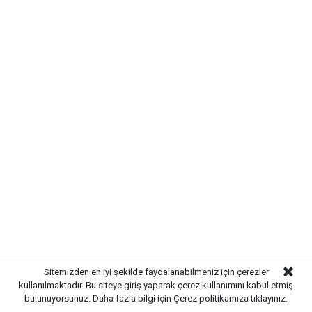
Kırıkkale’de hayvan hastalıklarına
karşı denetimler artırıldı
Yayınlanma:
07 Ağustos 2026 Cuma 13:07
Sitemizden en iyi şekilde faydalanabilmeniz için çerezler
kullanılmaktadır. Bu siteye giriş yaparak çerez kullanımını kabul etmiş
bulunuyorsunuz. Daha fazla bilgi için
Çerez politikamıza
tıklayınız.