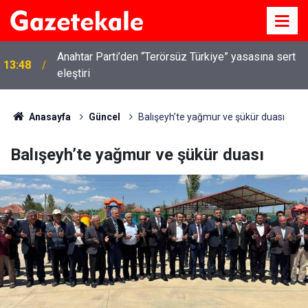
Anahtar Parti’den “Terörsüz Türkiye” yasasına sert
13:48
eleştiri
Anasayfa
Güncel
Balışeyh’te yağmur ve şükür duası
Balışeyh’te yağmur ve şükür duası