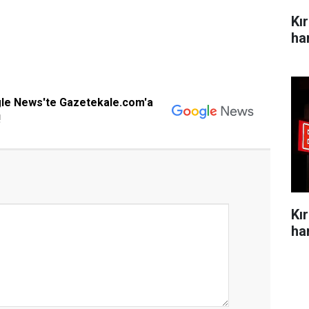
Kı
ha
gle News'te Gazetekale.com'a
!
Kı
ha