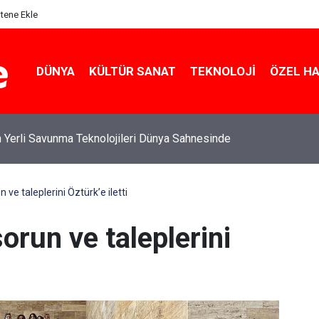
itene Ekle
DÜNYA
KÜLTÜR SANAT
TEKNOLOJI
ÖZEL H
 Yerli Savunma Teknolojileri Dünya Sahnesinde
 ve taleplerini Öztürk’e iletti
orun ve taleplerini