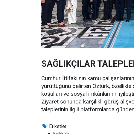
SAĞLIKÇILAR TALEPLER
Cumhur İttifakı’nın kamu çalışanlarını
yürüttüğünü belirten Öztürk, özellikle 
koşulları ve sosyal imkânlarının iyileşti
Ziyaret sonunda karşılıklı görüş alışve
taleplerinin ilgili platformlarda günd
Etiketler :
Kırıkkale