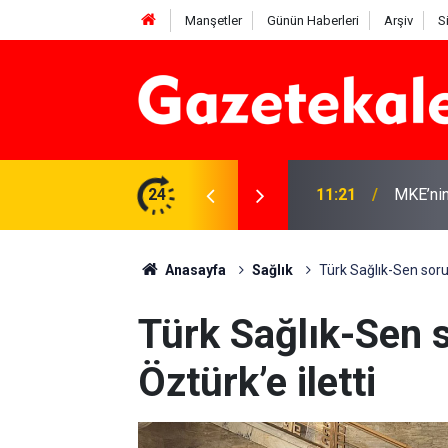
Manşetler
Günün Haberleri
Arşiv
S
r: 7 Ağustos 2026
24
11:21
MKE’nin
Anasayfa
Sağlık
Türk Sağlık-Sen sorun
Türk Sağlık-Sen s
Öztürk’e iletti