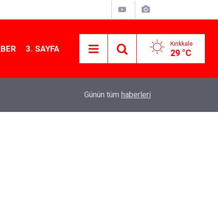
Kırıkkale
ABER
3. SAYFA
29 °C
Başkan Ahmet Önal, Çalılıöz Mahallesi’nde vatand
11:08
Günün tüm
haberleri
dinledi