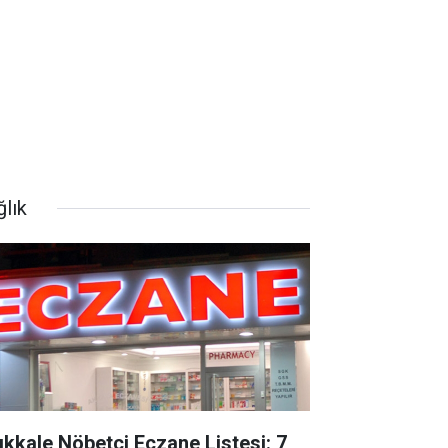
ğlık
rıkkale Nöbetçi Eczane Listesi: 7