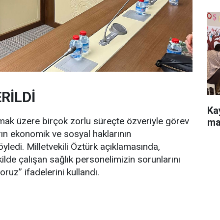
RİLDİ
Ka
mak üzere birçok zorlu süreçte özveriyle görev
ma
rın ekonomik ve sosyal haklarının
ledi. Milletvekili Öztürk açıklamasında,
kilde çalışan sağlık personelimizin sorunlarını
uz” ifadelerini kullandı.