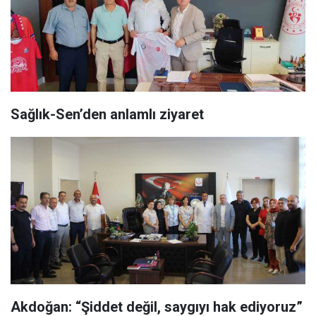
Sağlık-Sen’den anlamlı ziyaret
Akdoğan: “Şiddet değil, saygıyı hak ediyoruz”