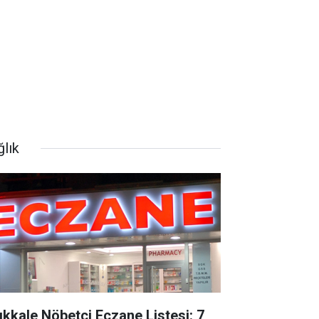
ğlık
rıkkale Nöbetçi Eczane Listesi: 7