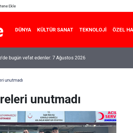
itene Ekle
DÜNYA
KÜLTÜR SANAT
TEKNOLOJI
ÖZEL H
le’de bugün vefat edenler: 7 Ağustos 2026
eri unutmadı
releri unutmadı