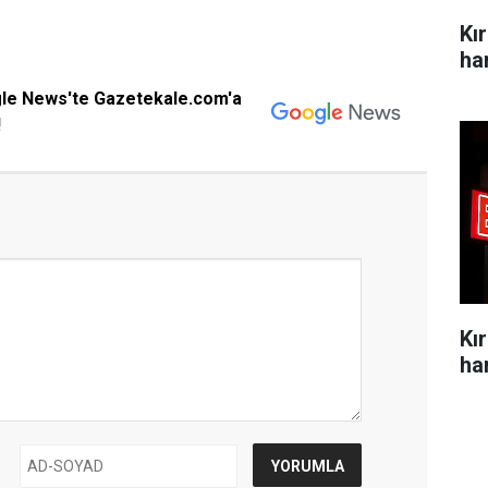
Kı
ha
gle News'te Gazetekale.com'a
!
Kı
ha