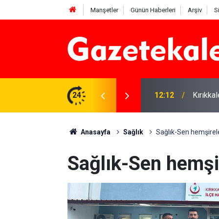
Manşetler
Günün Haberleri
Arşiv
S
 karşı denetimler artırıldı
24
12:12
Kırıkka
Anasayfa
Sağlık
Sağlık-Sen hemşirel
Sağlık-Sen hemşi