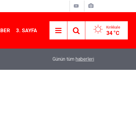
Kırıkkale
ABER
3. SAYFA
34 °C
11:21
MKE’nin Yerli Savunma Teknolojileri Dünya Sah
Günün tüm
haberleri