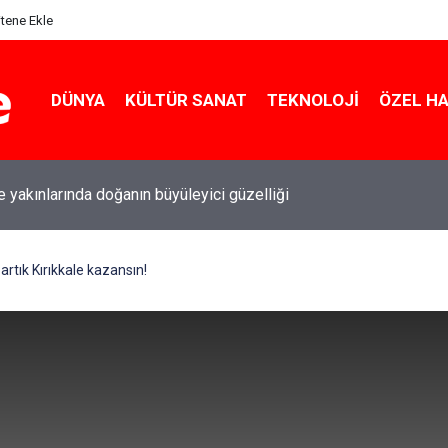
itene Ekle
DÜNYA
KÜLTÜR SANAT
TEKNOLOJI
ÖZEL H
le yakınlarında doğanın büyüleyici güzelliği
artık Kırıkkale kazansın!