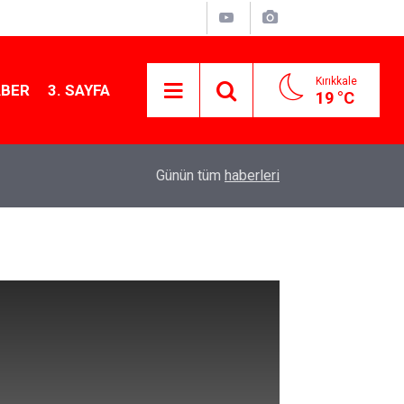
Kırıkkale
ABER
3. SAYFA
19 °C
12:26
Kırıkkale Çalılıöz Mahallesi'nde altyapı çalışma
Günün tüm
haberleri