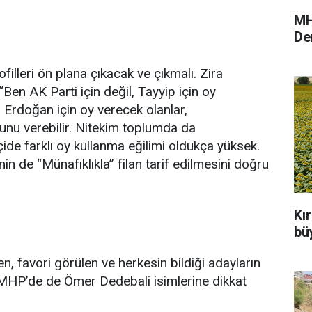
MH
De
filleri ön plana çıkacak ve çıkmalı. Zira
“Ben AK Parti için değil, Tayyip için oy
p Erdoğan için oy verecek olanlar,
nu verebilir. Nitekim toplumda da
de farklı oy kullanma eğilimi oldukça yüksek.
in de “Münafıklıkla” filan tarif edilmesini doğru
Kı
büy
, favori görülen ve herkesin bildiği adayların
, MHP’de de Ömer Dedebali isimlerine dikkat