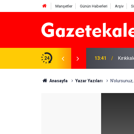
Manşetler
Günün Haberleri
Arşiv
S
 Deniz Çavdar başkan seçildi
24
13:41
Kırıkka
Anasayfa
Yazar Yazıları
N’olursunuz, 