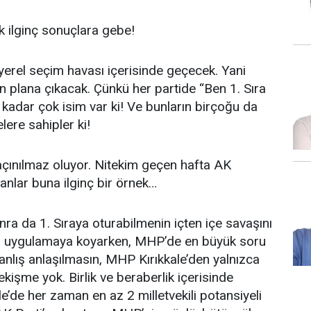
 ilginç sonuçlara gebe!
erel seçim havası içerisinde geçecek. Yani
ön plana çıkacak. Çünkü her partide “Ben 1. Sıra
o kadar çok isim var ki! Ve bunların birçoğu da
lere sahipler ki!
açınılmaz oluyor. Nitekim geçen hafta AK
nlar buna ilginç bir örnek…
nra da 1. Sıraya oturabilmenin içten içe savaşını
rini uygulamaya koyarken, MHP’de en büyük soru
Yanlış anlaşılmasın, MHP Kırıkkale’den yalnızca
çekişme yok. Birlik ve beraberlik içerisinde
e’de her zaman en az 2 milletvekili potansiyeli