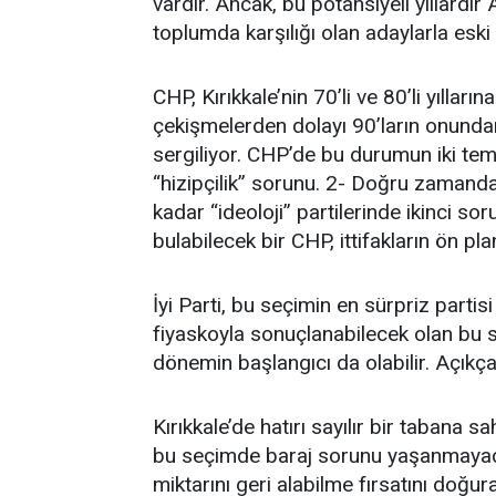
vardır. Ancak, bu potansiyeli yıllardı
toplumda karşılığı olan adaylarla esk
CHP, Kırıkkale’nin 70’li ve 80’li yılla
çekişmelerden dolayı 90’ların onundan
sergiliyor. CHP’de bu durumun iki teme
“hizipçilik” sorunu. 2- Doğru zaman
kadar “ideoloji” partilerinde ikinci 
bulabilecek bir CHP, ittifakların ön pla
İyi Parti, bu seçimin en sürpriz partis
fiyaskoyla sonuçlanabilecek olan bu se
dönemin başlangıcı da olabilir. Açıkç
Kırıkkale’de hatırı sayılır bir tabana s
bu seçimde baraj sorunu yaşanmayaca
miktarını geri alabilme fırsatını doğur