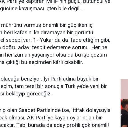
r AK Parti’ye kaptıran MHP’nin güçlü, bütüncül ve
i gücüne kavuşması içten bile değil…
rına mührünü vurmuş önemli bir güç iken iç
 beri kafasını kaldıramayan bir görüntü
l sebebi var: 1- Yukarıda da ifade ettiğim gibi,
da doğru adayı tespit edememe sorunu. Her ne
sorun her zaman yaşanıyor olsa da bu işe çözüm
na çıktığı bu seçimden kârlı çıkabilir.
i olacağa benziyor. İyi Parti adına büyük bir
çim, tam tersi bir sonuçla Türkiye’de yeni bir
ası bekleyip göreceğiz.
ahip olan Saadet Partisinde ise, ittifak dolayısıyla
k olması, AK Parti’ye kayan oylarından bir
acaktır. Tabi burada da aday profili çok önemli!