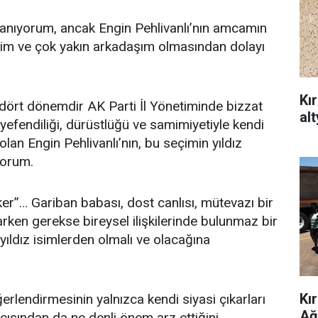
tanıyorum, ancak Engin Pehlivanlı’nın amcamın
mim ve çok yakın arkadaşım olmasından dolayı
Kı
 dört dönemdir AK Parti İl Yönetiminde bizzat
al
eyefendiliği, dürüstlüğü ve samimiyetiyle kendi
lan Engin Pehlivanlı’nın, bu seçimin yıldız
yorum.
r”… Gariban babası, dost canlısı, mütevazı bir
arken gerekse bireysel ilişkilerinde bulunmaz bir
ıldız isimlerden olmalı ve olacağına
Kı
ğerlendirmesinin yalnızca kendi siyasi çıkarları
Ağ
 açısından da ne denli önem arz ettiğini