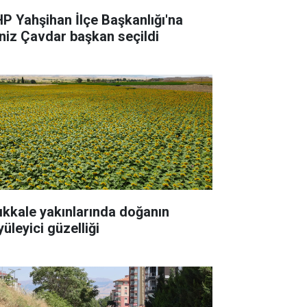
P Yahşihan İlçe Başkanlığı'na
niz Çavdar başkan seçildi
rıkkale yakınlarında doğanın
üleyici güzelliği