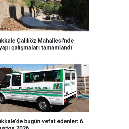
rıkkale Çalılıöz Mahallesi'nde
tyapı çalışmaları tamamlandı
rıkkale’de bugün vefat edenler: 6
ustos 2026