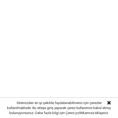
BÖLGE TURİZMİNE KATKI
SAĞLIYOR
Doğal güzelliğiyle öne çıkan alan, Kırıkkale ve çevre
illerden gelen ziyaretçilerin ilgisini çekerek bölge
turizmine de katkı sunuyor. Yetkililer, doğal yapının
korunmasının önemine dikkat çekerken, ziyaretçilerin
çevre temizliği konusunda duyarlı davranmalarını
istiyor.
Sitemizden en iyi şekilde faydalanabilmeniz için çerezler
kullanılmaktadır. Bu siteye giriş yaparak çerez kullanımını kabul etmiş
bulunuyorsunuz. Daha fazla bilgi için
Çerez politikamıza
tıklayınız.