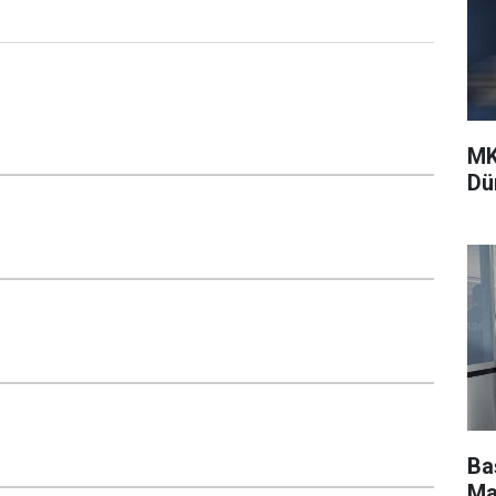
MK
Dü
Ba
Ma