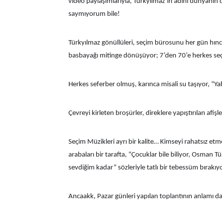
video paylaşımlarıyla, Türkyılmaz’ın adını dünyanın d
saymıyorum bile!
Türkyılmaz gönüllüleri, seçim bürosunu her gün hınca
basbayağı mitinge dönüşüyor; 7’den 70’e herkes seç
Herkes seferber olmuş, karınca misali su taşıyor, “
Çevreyi kirleten broşürler, direklere yapıştırılan afiş
Seçim Müzikleri ayrı bir kalite… Kimseyi rahatsız etme
arabaları bir tarafta, “Çocuklar bile biliyor, Osman 
sevdiğim kadar” sözleriyle tatlı bir tebessüm bırakı
Ancaakk, Pazar günleri yapılan toplantının anlamı da