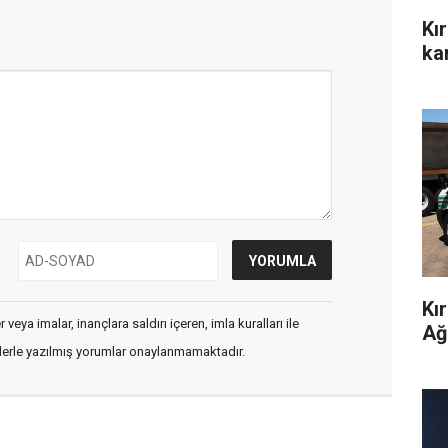
Kı
kar
Kı
veya imalar, inançlara saldırı içeren, imla kuralları ile
Ağ
flerle yazılmış yorumlar onaylanmamaktadır.