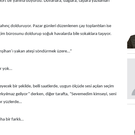
ört bir yanına duyurdu. Duvarlara, dağlara, taşlara yazılanları
hınç dolduruyor. Pazar günleri düzenlenen çay toplantıları ise
im bürosunu doldurup soğuk havalarda bile sokaklara taşıyor.
Yahşihan’ı yakan ateşi söndürmek üzere…”
ler yok…
yecek bir şekilde, belli saatlerde, uygun ölçüde sesi açılan seçim
Türkyılmaz geliyor” derken, diğer tarafta, “Sevemedim kimseyi, seni
yor yüzlerde…
ha bir farklı…