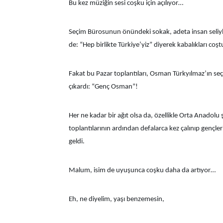
Bu kez müziğin sesi coşku için açılıyor…
Seçim Bürosunun önündeki sokak, adeta insan seliyl
de: “Hep birlikte Türkiye’yiz” diyerek kabalıkları co
Fakat bu Pazar toplantıları, Osman Türkyılmaz’ın seçim
çıkardı: “Genç Osman”!
Her ne kadar bir ağıt olsa da, özellikle Orta Anadolu
toplantılarının ardından defalarca kez çalınıp gençle
geldi.
Malum, isim de uyuşunca coşku daha da artıyor…
Eh, ne diyelim, yaşı benzemesin,