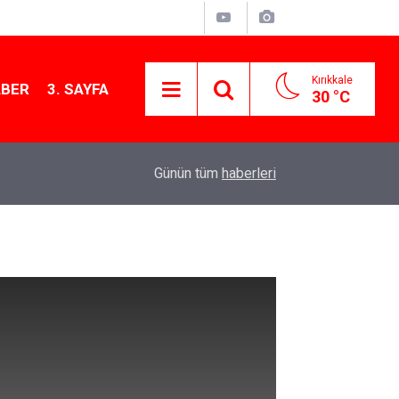
Kırıkkale
ABER
3. SAYFA
30 °C
11:21
MKE’nin Yerli Savunma Teknolojileri Dünya Sah
Günün tüm
haberleri