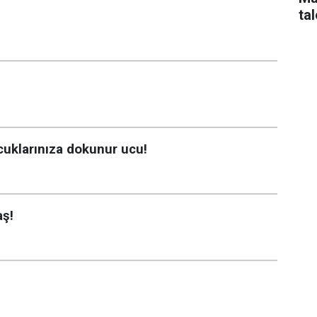
tal
ocuklarınıza dokunur ucu!
aş!