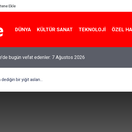
itene Ekle
DÜNYA
KÜLTÜR SANAT
TEKNOLOJI
ÖZEL H
le’de bugün vefat edenler: 7 Ağustos 2026
ediğin bir yiğit aslan…