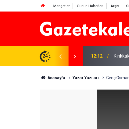
Manşetler
Günün Haberleri
Arşiv
S
 karşı denetimler artırıldı
24
12:12
Kırıkka
Anasayfa
Yazar Yazıları
Genç Osman d