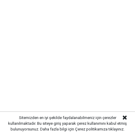
Yayınlanma:
07 Ağustos 2026 Cuma 12:12
Gazetekale.com
Haber Merkezi
Kırıkkale Belediyesi,7 Ağustos 2026 tarihli günlük
vefat ilanlarını yayımladı. Belediye tarafından
paylaşılan bilgilere göre, kentte ve çevre yerleşim
yerlerinde yaşamını yitiren 2 vatandaşın cenaze
programı kamuoyuyla paylaşıldı.
Sitemizden en iyi şekilde faydalanabilmeniz için çerezler
kullanılmaktadır. Bu siteye giriş yaparak çerez kullanımını kabul etmiş
bulunuyorsunuz. Daha fazla bilgi için
Çerez politikamıza
tıklayınız.