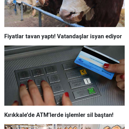
Fiyatlar tavan yaptı! Vatandaşlar isyan ediyor
Kırıkkale’de ATM’lerde işlemler sil baştan!