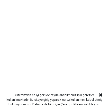
MODERN VE GÜÇLÜ ALTYAPI
OLUŞTURULDU
Çalışmalar kapsamında bölgedeki altyapı hatları
yenilenerek daha sağlıklı ve dayanıklı bir sistem
oluşturuldu. Tamamlanan altyapı sayesinde
yağışlardan kaynaklanabilecek olumsuzlukların önüne
geçilmesi ve vatandaşların daha konforlu bir yaşam
alanına kavuşması amaçlanıyor.
Sitemizden en iyi şekilde faydalanabilmeniz için çerezler
kullanılmaktadır. Bu siteye giriş yaparak çerez kullanımını kabul etmiş
bulunuyorsunuz. Daha fazla bilgi için
Çerez politikamıza
tıklayınız.