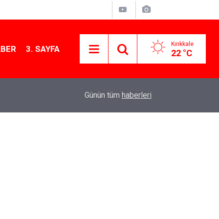
Kırıkkale
ABER
3. SAYFA
22 °C
13:07
Kırıkkale’de hayvan hastalıklarına karşı denetimler
Günün tüm
haberleri