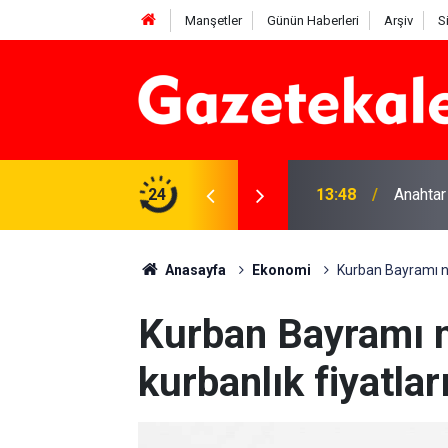
Manşetler
Günün Haberleri
Arşiv
S
na Beyaz Listeden aday
24
13:48
Anahtar
Anasayfa
Ekonomi
Kurban Bayramı ne
Kurban Bayramı 
kurbanlık fiyatlar