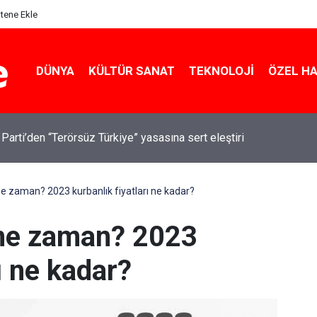
itene Ekle
DÜNYA
KÜLTÜR SANAT
TEKNOLOJI
ÖZEL H
 Parti’den “Terörsüz Türkiye” yasasına sert eleştiri
 zaman? 2023 kurbanlık fiyatları ne kadar?
ne zaman? 2023
ı ne kadar?