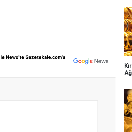
gle News'te Gazetekale.com'a
!
Kır
Ağ