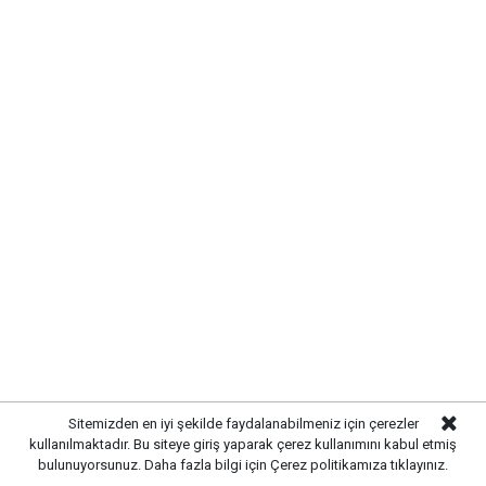
UYARI:
Küfür, hakaret, rencide edici cümleler veya imalar, inançlara saldırı
içeren, imla kuralları ile yazılmamış,
Türkçe karakter kullanılmayan ve büyük harflerle yazılmış yorumlar
onaylanmamaktadır.
Sitemizden en iyi şekilde faydalanabilmeniz için çerezler
kullanılmaktadır. Bu siteye giriş yaparak çerez kullanımını kabul etmiş
bulunuyorsunuz. Daha fazla bilgi için
Çerez politikamıza
tıklayınız.