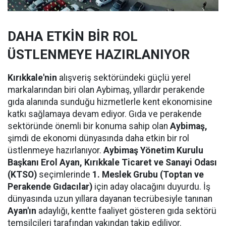
DAHA ETKİN BİR ROL
ÜSTLENMEYE HAZIRLANIYOR
Kırıkkale'nin
alışveriş sektöründeki güçlü yerel
markalarından biri olan Aybimaş, yıllardır perakende
gıda alanında sunduğu hizmetlerle kent ekonomisine
katkı sağlamaya devam ediyor. Gıda ve perakende
sektöründe önemli bir konuma sahip olan
Aybimaş,
şimdi de ekonomi dünyasında daha etkin bir rol
üstlenmeye hazırlanıyor.
Aybimaş Yönetim Kurulu
Başkanı Erol Ayan,
Kırıkkale Ticaret ve Sanayi Odası
(KTSO)
seçimlerinde
1. Meslek Grubu (Toptan ve
Perakende Gıdacılar)
için aday olacağını duyurdu. İş
dünyasında uzun yıllara dayanan tecrübesiyle tanınan
Ayan'ın
adaylığı, kentte faaliyet gösteren gıda sektörü
temsilcileri tarafından yakından takip ediliyor.