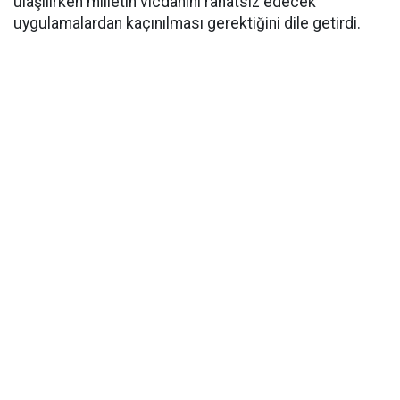
ulaşılırken milletin vicdanını rahatsız edecek
uygulamalardan kaçınılması gerektiğini dile getirdi.