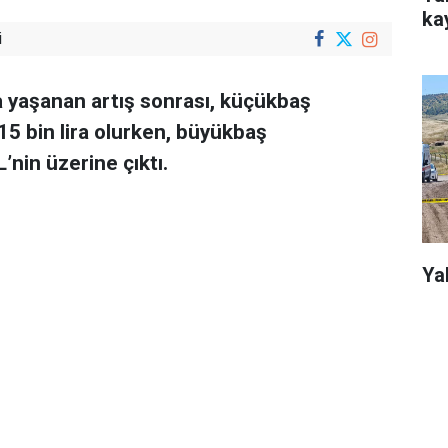
kay
i
da yaşanan artış sonrası, küçükbaş
-15 bin lira olurken, büyükbaş
’nin üzerine çıktı.
Ya