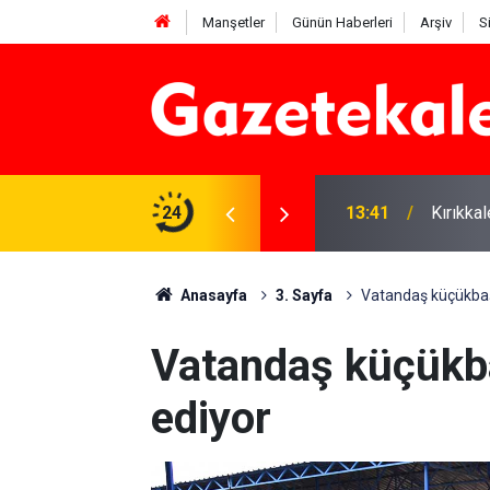
Manşetler
Günün Haberleri
Arşiv
S
 Deniz Çavdar başkan seçildi
24
13:41
Kırıkka
Anasayfa
3. Sayfa
Vatandaş küçükbaş 
Vatandaş küçükba
ediyor