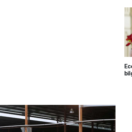
Ec
bil