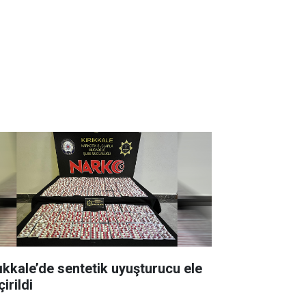
rıkkale’de sentetik uyuşturucu ele
irildi