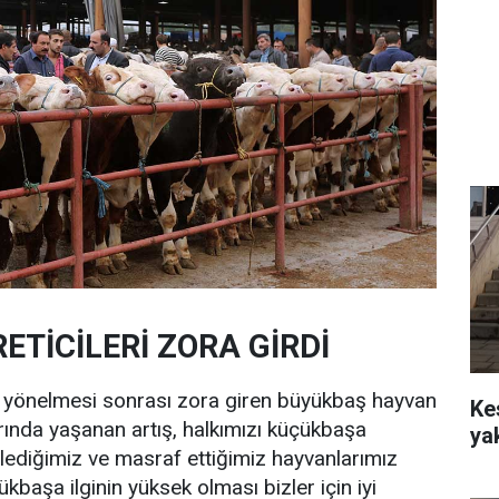
TİCİLERİ ZORA GİRDİ
a yönelmesi sonrası zora giren büyükbaş hayvan
Ke
larında yaşanan artış, halkımızı küçükbaşa
ya
slediğimiz ve masraf ettiğimiz hayvanlarımız
ükbaşa ilginin yüksek olması bizler için iyi