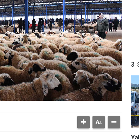
3. 
Ya