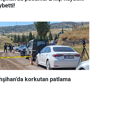
betti!
hşihan'da korkutan patlama