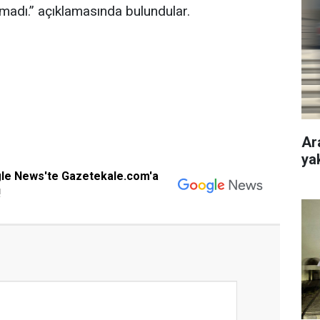
adı.” açıklamasında bulundular.
Ar
ya
gle News'te Gazetekale.com'a
!