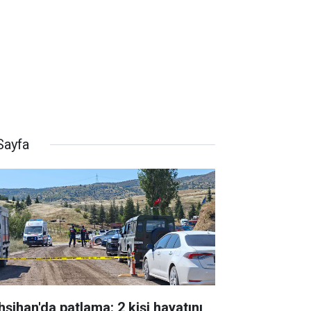
Sayfa
hşihan'da patlama: 2 kişi hayatını