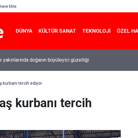
itene Ekle
DÜNYA
KÜLTÜR SANAT
TEKNOLOJI
ÖZEL H
le yakınlarında doğanın büyüleyici güzelliği
kurbanı tercih ediyor
ş kurbanı tercih