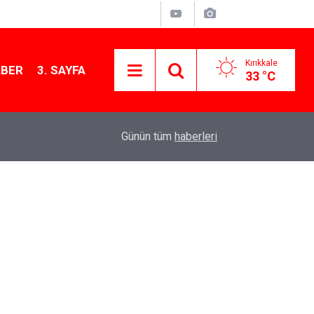
Kırıkkale
ABER
3. SAYFA
33 °C
12:26
Kırıkkale Çalılıöz Mahallesi'nde altyapı çalışma
Günün tüm
haberleri