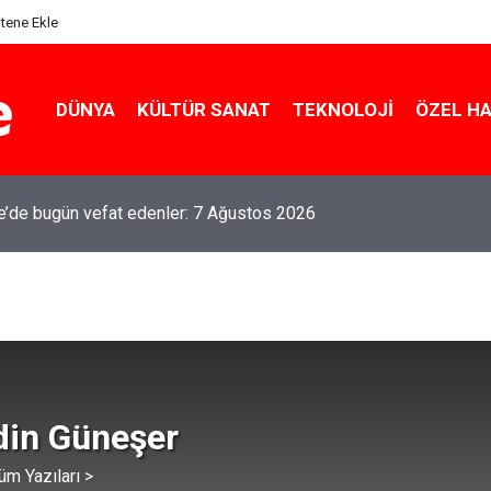
itene Ekle
DÜNYA
KÜLTÜR SANAT
TEKNOLOJI
ÖZEL H
le’de bugün vefat edenler: 7 Ağustos 2026
din Güneşer
üm Yazıları >