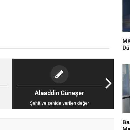
MK
Dü
Alaaddin Güneşer
Şehit ve şehide verilen değer
Ba
Ma