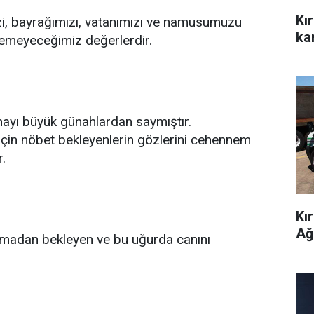
Kı
zi, bayrağımızı, vatanımızı ve namusumuzu
kar
emeyeceğimiz değerlerdir.
ayı büyük günahlardan saymıştır.
çin nöbet bekleyenlerin gözlerini cehennem
.
Kı
Ağ
rpmadan bekleyen ve bu uğurda canını