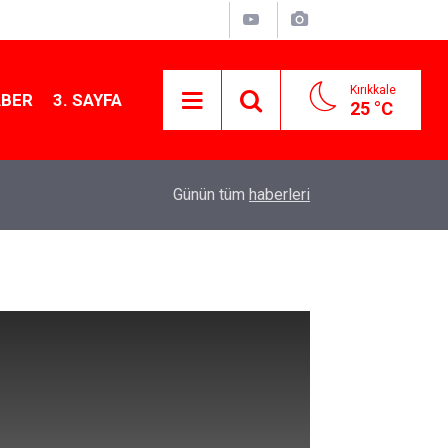
Kırıkkale
ABER
3. SAYFA
25 °C
11:21
MKE’nin Yerli Savunma Teknolojileri Dünya Sah
Günün tüm
haberleri