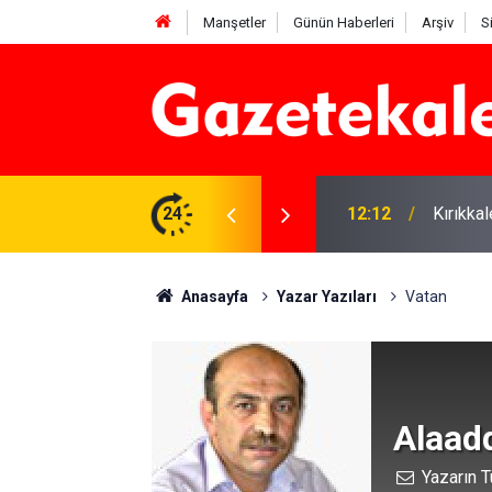
Manşetler
Günün Haberleri
Arşiv
S
 karşı denetimler artırıldı
24
12:12
Kırıkka
Anasayfa
Yazar Yazıları
Vatan
Alaad
Yazarın T