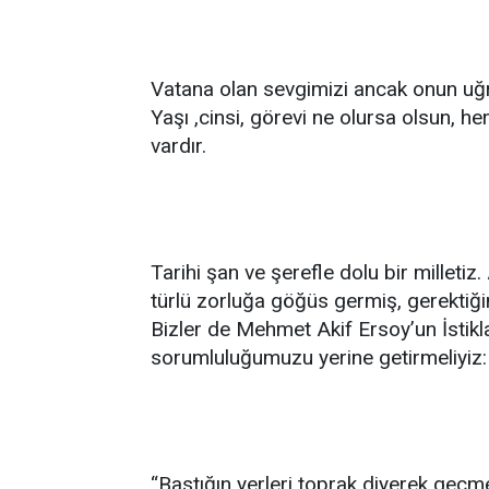
Vatana olan sevgimizi ancak onun uğr
Yaşı ,cinsi, görevi ne olursa olsun, h
vardır.
Tarihi şan ve şerefle dolu bir milletiz
türlü zorluğa göğüs germiş, gerektiğ
Bizler de Mehmet Akif Ersoy’un İstikl
sorumluluğumuzu yerine getirmeliyiz:
“Bastığın yerleri toprak diyerek geçme