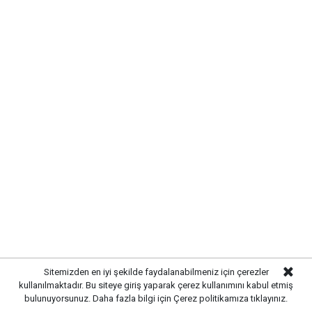
Türkiye’nin terörden arındırılması konusunda partisinin
desteğinin bulunduğunu belirten Hayati Çetin, ancak
sürecin şehit aileleri ve gazilerin hassasiyetleri
gözetilerek yürütülmesi gerektiğini ifade etti.Çetin,
Türkiye’nin terörle mücadelede ağır bedeller ödediğini
belirterek, şehitlerin ve gazilerin haklarının
korunmasının devletin öncelikleri arasında olması
gerektiğini savundu.Anahtar Parti Genel Başkan
Yardımcısı Çetin, “Terörsüz Türkiye” hedefinin
toplumun ortak beklentisi olduğunu ancak bu hedefe
ulaşılırken milletin vicdanını rahatsız edecek
uygulamalardan kaçınılması gerektiğini dile getirdi.
Sitemizden en iyi şekilde faydalanabilmeniz için çerezler
kullanılmaktadır. Bu siteye giriş yaparak çerez kullanımını kabul etmiş
bulunuyorsunuz. Daha fazla bilgi için
Çerez politikamıza
tıklayınız.